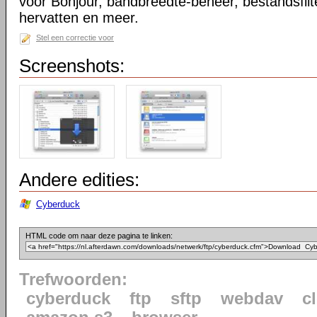
voor Bonjour, bandbreedte-beheer, bestandsfilt
hervatten en meer.
Stel een correctie voor
Screenshots:
Andere edities:
Cyberduck
HTML code om naar deze pagina te linken:
Trefwoorden:
cyberduck
ftp
sftp
webdav
c