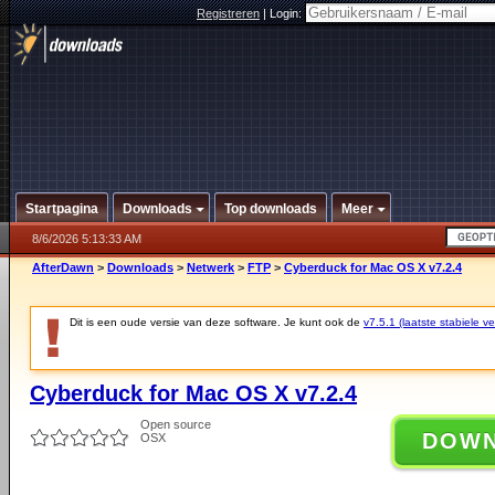
Registreren
|
Login:
Startpagina
Downloads
Top downloads
Meer
8/6/2026 5:13:33 AM
AfterDawn
>
Downloads
>
Netwerk
>
FTP
>
Cyberduck for Mac OS X v7.2.4
Dit is een oude versie van deze software. Je kunt ook de
v7.5.1 (laatste stabiele ve
Cyberduck for Mac OS X v7.2.4
Open source
DOW
OSX