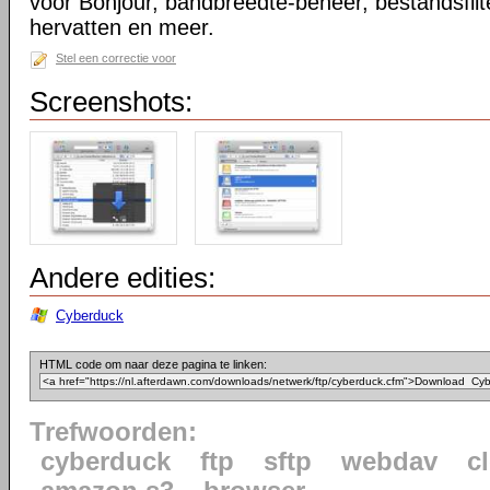
voor Bonjour, bandbreedte-beheer, bestandsfilt
hervatten en meer.
Stel een correctie voor
Screenshots:
Andere edities:
Cyberduck
HTML code om naar deze pagina te linken:
Trefwoorden:
cyberduck
ftp
sftp
webdav
c