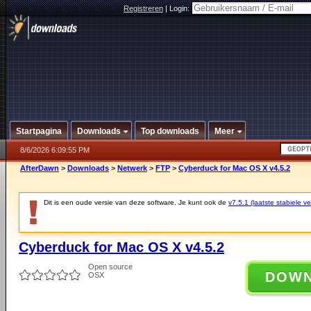
Registreren
|
Login:
Startpagina
Downloads
Top downloads
Meer
8/6/2026 6:09:55 PM
AfterDawn
>
Downloads
>
Netwerk
>
FTP
>
Cyberduck for Mac OS X v4.5.2
Dit is een oude versie van deze software. Je kunt ook de
v7.5.1 (laatste stabiele ve
Cyberduck for Mac OS X v4.5.2
Open source
DOW
OSX