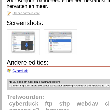
voor Bonjour, bandbreedte-beheer, bestandsfilt
hervatten en meer.
Stel een correctie voor
Screenshots:
Andere edities:
Cyberduck
HTML code om naar deze pagina te linken:
Trefwoorden:
cyberduck
ftp
sftp
webdav
c