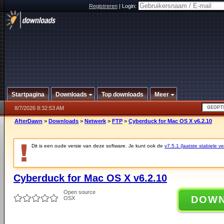
Registreren
|
Login:
Startpagina
Downloads
Top downloads
Meer
8/7/2026 8:32:53 AM
AfterDawn
>
Downloads
>
Netwerk
>
FTP
>
Cyberduck for Mac OS X v6.2.10
Dit is een oude versie van deze software. Je kunt ook de
v7.5.1 (laatste stabiele ve
Cyberduck for Mac OS X v6.2.10
Open source
DOW
OSX