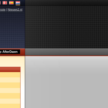
ssie
|
Nieuws2.nl