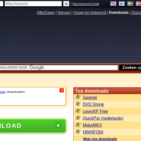
|
Wachtwoord kwijt
AfterDawn
|
Nieuws
|
Vraag en Antwoord
|
Downloads
|
Discu
Top downloads
X
rsie)
downloaden.
Spotnet
DVD Shrink
coverXP Free
QuickPar (nederlands)
NLOAD
MakeMKV
HWiNFO64
Meer top downloads