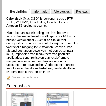
Beschrijving
Informatie
Alle versies
Reviews
Cyberduck
(Mac OS X) is een open-source FTP,
SFTP, WebDAV, Cloud Files, Google Docs en
Amazon S3 opslag accounts.
Naast bestandsuitwisseling beschikt het over
accountbeheer inclusief instellingen voor ACL's, S3
bucket versiebeheer, Akamai en CloudFront
configuraties en meer. Je kunt bladwijzers aanmaken
voor snelle toegang tot je favoriete locaties, van
afstand bestanden bewerken met een editor naar
keus, importeren van bladwijzers van populaire
applicaties, synchroniseren van lokale/remote
mappen en drag&drop van bestanden om te
uploaden of te downloaden. Verder ondersteuning
voor Bonjour, bandbreedte-beheer, bestandsfiltering,
overdrachten hervatten en meer.
Stel een correctie voor
Screenshots: