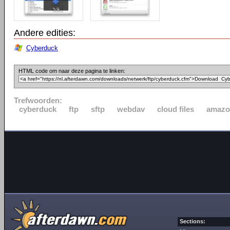
Andere edities:
Cyberduck
HTML code om naar deze pagina te linken:
Trefwoorden:
cyberduck
ftp
sftp
webdav
cloud files
amazo
Sections: