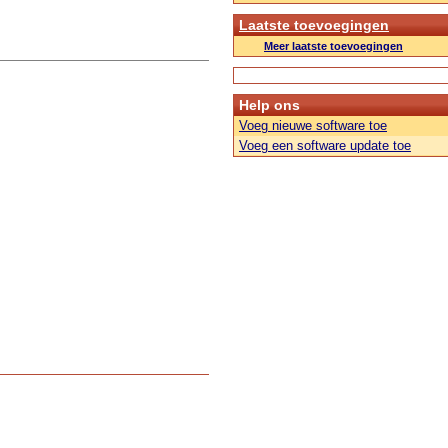
Laatste toevoegingen
Meer laatste toevoegingen
Help ons
Voeg nieuwe software toe
Voeg een software update toe