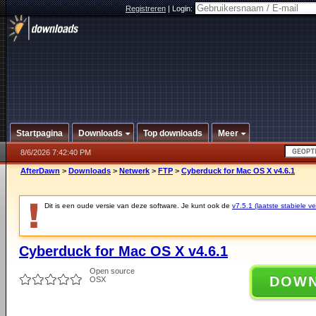
Registreren
|
Login:
Startpagina
Downloads
Top downloads
Meer
8/6/2026 7:42:40 PM
AfterDawn
>
Downloads
>
Netwerk
>
FTP
>
Cyberduck for Mac OS X v4.6.1
Dit is een oude versie van deze software. Je kunt ook de
v7.5.1 (laatste stabiele ve
Cyberduck for Mac OS X v4.6.1
Open source
DOW
OSX