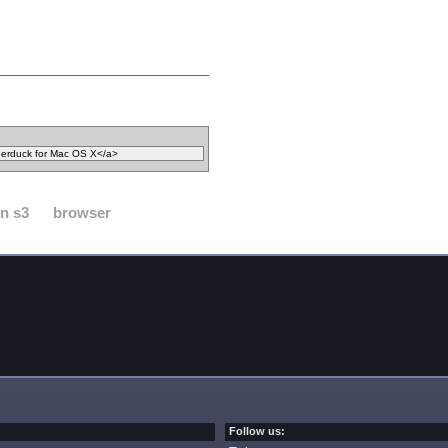
n s3
browser
Follow us: