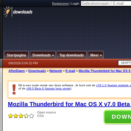
Registreren
|
Login:
Startpagina
Downloads
Top downloads
Meer
8/8/2026 6:04:10 PM
AfterDawn
>
Downloads
>
Netwerk
>
E-mail
>
Mozilla Thunderbird for Mac OS X 
Dit is een oude versie van deze software. Je kunt ook de
v78.1.0 (laatste stabiele v
of de
v38.0 Beta 6 (laatste beta versie)
.
Mozilla Thunderbird for Mac OS X v7.0 Beta
Open source
DOW
OSX