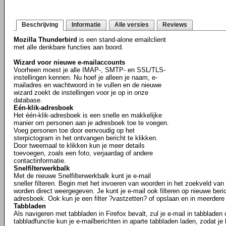
Beschrijving
Informatie
Alle versies
Reviews
Mozilla Thunderbird
is een stand-alone emailclient
met alle denkbare functies aan boord.
Wizard voor nieuwe e-mailaccounts
Voorheen moest je alle IMAP-, SMTP- en SSL/TLS-
instellingen kennen. Nu hoef je alleen je naam, e-
mailadres en wachtwoord in te vullen en de nieuwe
wizard zoekt de instellingen voor je op in onze
database.
Eén-klik-adresboek
Het één-klik-adresboek is een snelle en makkelijke
manier om personen aan je adresboek toe te voegen.
Voeg personen toe door eenvoudig op het
sterpictogram in het ontvangen bericht te klikken.
Door tweemaal te klikken kun je meer details
toevoegen, zoals een foto, verjaardag of andere
contactinformatie.
Snelfilterwerkbalk
Met de nieuwe Snelfilterwerkbalk kunt je e-mail
sneller filteren. Begin met het invoeren van woorden in het zoekveld van h
worden direct weergegeven. Je kunt je e-mail ook filteren op nieuwe beric
adresboek. Ook kun je een filter ?vastzetten? of opslaan en in meerder
Tabbladen
Als navigeren met tabbladen in Firefox bevalt, zul je e-mail in tabbladen
tabbladfunctie kun je e-mailberichten in aparte tabbladen laden, zodat je