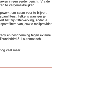
oeken in een eerder bericht. Via de
ken te vergemakkelijken.
gewerkt om spam voor te blijven.
spamfilters. Telkens wanneer je
t het zijn filterwerking, zodat je
 spamfilters van jouw e-mailprovider
ivacy en bescherming tegen externe
 Thunderbird 3.1 automatisch
 nog veel meer.