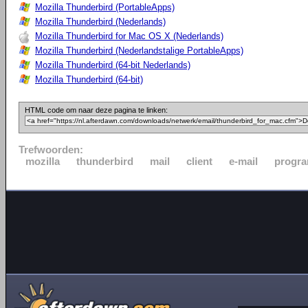
Mozilla Thunderbird (PortableApps)
Mozilla Thunderbird (Nederlands)
Mozilla Thunderbird for Mac OS X (Nederlands)
Mozilla Thunderbird (Nederlandstalige PortableApps)
Mozilla Thunderbird (64-bit Nederlands)
Mozilla Thunderbird (64-bit)
HTML code om naar deze pagina te linken:
Trefwoorden:
mozilla
thunderbird
mail
client
e-mail
progr