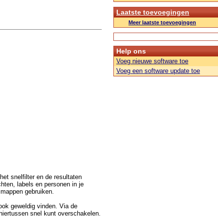
Laatste toevoegingen
Meer laatste toevoegingen
Help ons
Voeg nieuwe software toe
Voeg een software update toe
et snelfilter en de resultaten
hten, labels en personen in je
e mappen gebruiken.
 ook geweldig vinden. Via de
 hiertussen snel kunt overschakelen.