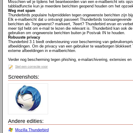
Misschien wil je tijdens het beantwoorden van een e-mailbericht iets opz
tabbladfunctie kun je meerdere berichten geopend houden om het opzoe
Weg met spam
Thunderbirds populaire hulpmiddelen tegen ongewenste berichten zijn bij
Elk e-mailbericht dat u ontvangt passeert Thunderbirds toonaangevende 
berichten als ?ongewenst? markeert, ?leert? Thunderbird ervan en verbeter
meer tijd hebt om e-mail te lezen die relevant is. Thunderbird kan ook de
gebruiken om ongewenste berichten buiten je Postvak IN te houden.
Robuuste privacy
Thunderbird 3.1 biedt ondersteuning voor bescherming van gebruikerspr
afbeeldingen. Om de privacy van een gebruiker te waarborgen blokkeert
externe afbeeldingen in e-mailberichten.
Verder nog bescherming tegen phishing, e-mailarchivering, extensies en
Stel een correctie voor
Screenshots:
Andere edities:
Mozilla Thunderbird