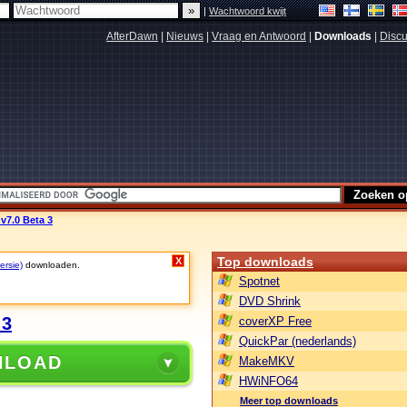
|
Wachtwoord kwijt
AfterDawn
|
Nieuws
|
Vraag en Antwoord
|
Downloads
|
Discu
v7.0 Beta 3
Top downloads
X
ersie)
downloaden.
Spotnet
DVD Shrink
 3
coverXP Free
QuickPar (nederlands)
NLOAD
MakeMKV
HWiNFO64
Meer top downloads