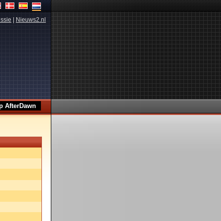
ssie
|
Nieuws2.nl