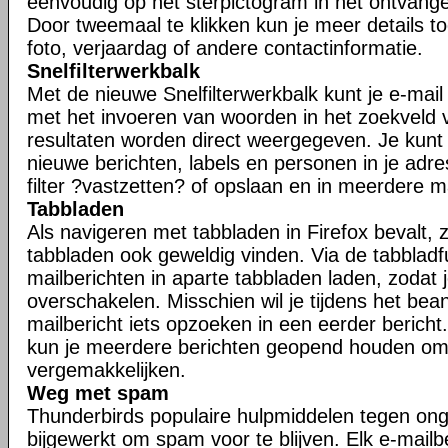
eenvoudig op het sterpictogram in het ontvangen
Door tweemaal te klikken kun je meer details t
foto, verjaardag of andere contactinformatie.
Snelfilterwerkbalk
Met de nieuwe Snelfilterwerkbalk kunt je e-mail s
met het invoeren van woorden in het zoekveld va
resultaten worden direct weergegeven. Je kunt j
nieuwe berichten, labels en personen in je adr
filter ?vastzetten? of opslaan en in meerdere 
Tabbladen
Als navigeren met tabbladen in Firefox bevalt, zu
tabbladen ook geweldig vinden. Via de tabbladfu
mailberichten in aparte tabbladen laden, zodat 
overschakelen. Misschien wil je tijdens het be
mailbericht iets opzoeken in een eerder bericht.
kun je meerdere berichten geopend houden om
vergemakkelijken.
Weg met spam
Thunderbirds populaire hulpmiddelen tegen ong
bijgewerkt om spam voor te blijven. Elk e-mailb