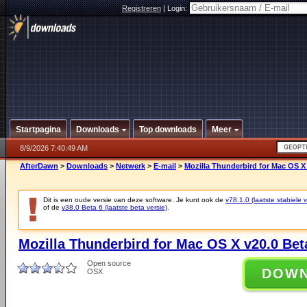
Registreren
|
Login:
Startpagina
Downloads
Top downloads
Meer
8/9/2026 7:40:49 AM
AfterDawn
>
Downloads
>
Netwerk
>
E-mail
>
Mozilla Thunderbird for Mac OS X 
Dit is een oude versie van deze software. Je kunt ook de
v78.1.0 (laatste stabiele v
of de
v38.0 Beta 6 (laatste beta versie)
.
Mozilla Thunderbird for Mac OS X v20.0 Bet
Open source
DOW
OSX