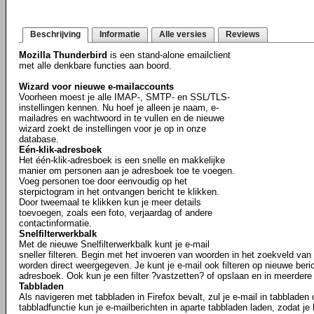
Beschrijving
Informatie
Alle versies
Reviews
Mozilla Thunderbird
is een stand-alone emailclient
met alle denkbare functies aan boord.
Wizard voor nieuwe e-mailaccounts
Voorheen moest je alle IMAP-, SMTP- en SSL/TLS-
instellingen kennen. Nu hoef je alleen je naam, e-
mailadres en wachtwoord in te vullen en de nieuwe
wizard zoekt de instellingen voor je op in onze
database.
Eén-klik-adresboek
Het één-klik-adresboek is een snelle en makkelijke
manier om personen aan je adresboek toe te voegen.
Voeg personen toe door eenvoudig op het
sterpictogram in het ontvangen bericht te klikken.
Door tweemaal te klikken kun je meer details
toevoegen, zoals een foto, verjaardag of andere
contactinformatie.
Snelfilterwerkbalk
Met de nieuwe Snelfilterwerkbalk kunt je e-mail
sneller filteren. Begin met het invoeren van woorden in het zoekveld van h
worden direct weergegeven. Je kunt je e-mail ook filteren op nieuwe beric
adresboek. Ook kun je een filter ?vastzetten? of opslaan en in meerder
Tabbladen
Als navigeren met tabbladen in Firefox bevalt, zul je e-mail in tabbladen
tabbladfunctie kun je e-mailberichten in aparte tabbladen laden, zodat je