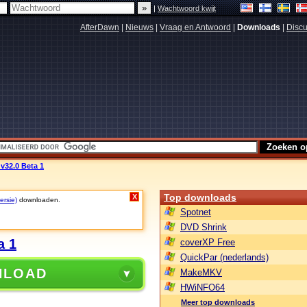
|
Wachtwoord kwijt
AfterDawn
|
Nieuws
|
Vraag en Antwoord
|
Downloads
|
Discu
v32.0 Beta 1
Top downloads
X
ersie)
downloaden.
Spotnet
DVD Shrink
a 1
coverXP Free
QuickPar (nederlands)
NLOAD
MakeMKV
HWiNFO64
Meer top downloads