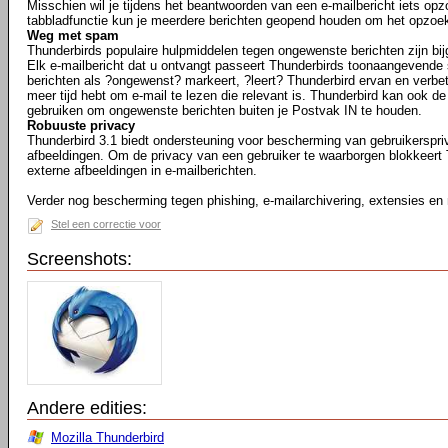
Misschien wil je tijdens het beantwoorden van een e-mailbericht iets opz
tabbladfunctie kun je meerdere berichten geopend houden om het opzoe
Weg met spam
Thunderbirds populaire hulpmiddelen tegen ongewenste berichten zijn bij
Elk e-mailbericht dat u ontvangt passeert Thunderbirds toonaangevende 
berichten als ?ongewenst? markeert, ?leert? Thunderbird ervan en verbeter
meer tijd hebt om e-mail te lezen die relevant is. Thunderbird kan ook de
gebruiken om ongewenste berichten buiten je Postvak IN te houden.
Robuuste privacy
Thunderbird 3.1 biedt ondersteuning voor bescherming van gebruikerspr
afbeeldingen. Om de privacy van een gebruiker te waarborgen blokkeert
externe afbeeldingen in e-mailberichten.
Verder nog bescherming tegen phishing, e-mailarchivering, extensies en
Stel een correctie voor
Screenshots:
Andere edities:
Mozilla Thunderbird