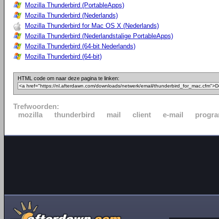
Mozilla Thunderbird (PortableApps)
Mozilla Thunderbird (Nederlands)
Mozilla Thunderbird for Mac OS X (Nederlands)
Mozilla Thunderbird (Nederlandstalige PortableApps)
Mozilla Thunderbird (64-bit Nederlands)
Mozilla Thunderbird (64-bit)
HTML code om naar deze pagina te linken:
Trefwoorden:
mozilla
thunderbird
mail
client
e-mail
progr