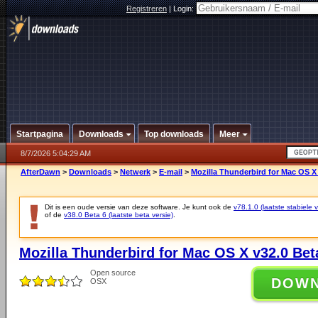
Registreren
|
Login:
Startpagina
Downloads
Top downloads
Meer
8/7/2026 5:04:29 AM
AfterDawn
>
Downloads
>
Netwerk
>
E-mail
>
Mozilla Thunderbird for Mac OS X 
Dit is een oude versie van deze software. Je kunt ook de
v78.1.0 (laatste stabiele v
of de
v38.0 Beta 6 (laatste beta versie)
.
Mozilla Thunderbird for Mac OS X v32.0 Bet
Open source
DOW
OSX