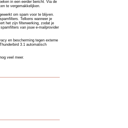
oeken in een eerder bericht. Via de
ken te vergemakkelijken.
gewerkt om spam voor te blijven.
spamfilters. Telkens wanneer je
t het zijn filterwerking, zodat je
 spamfilters van jouw e-mailprovider
ivacy en bescherming tegen externe
 Thunderbird 3.1 automatisch
 nog veel meer.