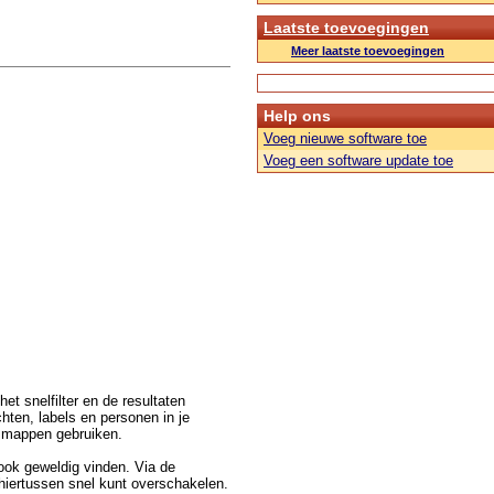
Laatste toevoegingen
Meer laatste toevoegingen
Help ons
Voeg nieuwe software toe
Voeg een software update toe
et snelfilter en de resultaten
hten, labels en personen in je
e mappen gebruiken.
 ook geweldig vinden. Via de
 hiertussen snel kunt overschakelen.