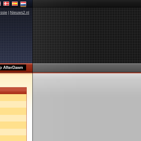
ssie
|
Nieuws2.nl