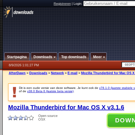
Registreren
|
Login:
Startpagina
Downloads
Top downloads
Meer
8/9/2026 1:01:27 PM
AfterDawn
>
Downloads
>
Netwerk
>
E-mail
>
Mozilla Thunderbird for Mac OS X 
Dit is een oude versie van deze software. Je kunt ook de
v78.1.0 (laatste stabiele v
of de
v38.0 Beta 6 (laatste beta versie)
.
Mozilla Thunderbird for Mac OS X v3.1.6
Open source
DOW
OSX