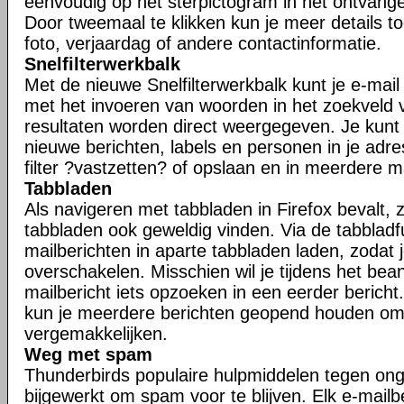
eenvoudig op het sterpictogram in het ontvangen
Door tweemaal te klikken kun je meer details t
foto, verjaardag of andere contactinformatie.
Snelfilterwerkbalk
Met de nieuwe Snelfilterwerkbalk kunt je e-mail s
met het invoeren van woorden in het zoekveld va
resultaten worden direct weergegeven. Je kunt j
nieuwe berichten, labels en personen in je adr
filter ?vastzetten? of opslaan en in meerdere 
Tabbladen
Als navigeren met tabbladen in Firefox bevalt, zu
tabbladen ook geweldig vinden. Via de tabbladfu
mailberichten in aparte tabbladen laden, zodat 
overschakelen. Misschien wil je tijdens het be
mailbericht iets opzoeken in een eerder bericht.
kun je meerdere berichten geopend houden om
vergemakkelijken.
Weg met spam
Thunderbirds populaire hulpmiddelen tegen ong
bijgewerkt om spam voor te blijven. Elk e-mailb