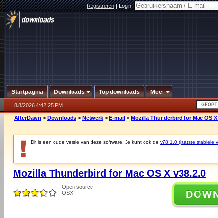
Registreren
|
Login:
Startpagina
Downloads
Top downloads
Meer
8/8/2026 4:42:25 PM
AfterDawn
>
Downloads
>
Netwerk
>
E-mail
>
Mozilla Thunderbird for Mac OS X 
Dit is een oude versie van deze software. Je kunt ook de
v78.1.0 (laatste stabiele v
Mozilla Thunderbird for Mac OS X v38.2.0
Open source
DOW
OSX