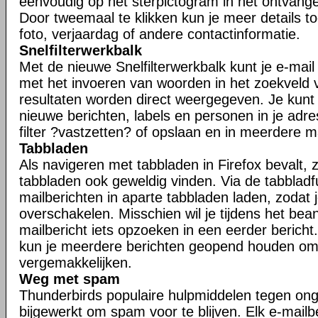
eenvoudig op het sterpictogram in het ontvangen
Door tweemaal te klikken kun je meer details t
foto, verjaardag of andere contactinformatie.
Snelfilterwerkbalk
Met de nieuwe Snelfilterwerkbalk kunt je e-mail s
met het invoeren van woorden in het zoekveld va
resultaten worden direct weergegeven. Je kunt j
nieuwe berichten, labels en personen in je adr
filter ?vastzetten? of opslaan en in meerdere 
Tabbladen
Als navigeren met tabbladen in Firefox bevalt, zu
tabbladen ook geweldig vinden. Via de tabbladfu
mailberichten in aparte tabbladen laden, zodat 
overschakelen. Misschien wil je tijdens het be
mailbericht iets opzoeken in een eerder bericht.
kun je meerdere berichten geopend houden om
vergemakkelijken.
Weg met spam
Thunderbirds populaire hulpmiddelen tegen ong
bijgewerkt om spam voor te blijven. Elk e-mailb