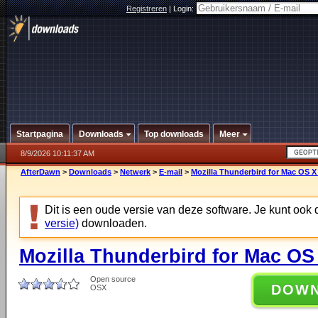
Registreren
|
Login:
Startpagina
Downloads
Top downloads
Meer
8/9/2026 10:11:37 AM
AfterDawn
>
Downloads
>
Netwerk
>
E-mail
>
Mozilla Thunderbird for Mac OS X 
Dit is een oude versie van deze software. Je kunt ook
versie)
downloaden.
Mozilla Thunderbird for Mac OS 
Open source
DOW
OSX