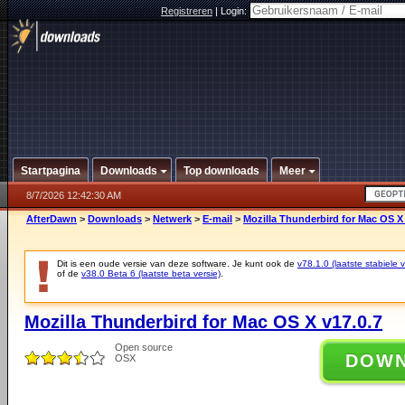
Registreren
|
Login:
Startpagina
Downloads
Top downloads
Meer
8/7/2026 12:42:30 AM
AfterDawn
>
Downloads
>
Netwerk
>
E-mail
>
Mozilla Thunderbird for Mac OS X 
Dit is een oude versie van deze software. Je kunt ook de
v78.1.0 (laatste stabiele v
of de
v38.0 Beta 6 (laatste beta versie)
.
Mozilla Thunderbird for Mac OS X v17.0.7
Open source
DOW
OSX