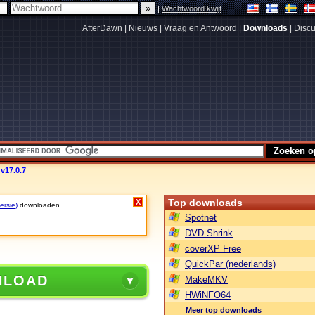
|
Wachtwoord kwijt
AfterDawn
|
Nieuws
|
Vraag en Antwoord
|
Downloads
|
Discu
v17.0.7
Top downloads
X
ersie)
downloaden.
Spotnet
DVD Shrink
coverXP Free
QuickPar (nederlands)
NLOAD
MakeMKV
HWiNFO64
Meer top downloads