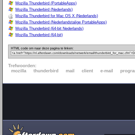
Mozilla Thunderbird (PortableApps)
Mozilla Thunderbird (Nederlands)
Mozilla Thunderbird for Mac OS X (Nederlands)
Mozilla Thunderbird (Nederlandstalige PortableApps)
Mozilla Thunderbird (64-bit Nederlands)
Mozilla Thunderbird (64-bit)
HTML code om naar deze pagina te linken:
Trefwoorden:
mozilla
thunderbird
mail
client
e-mail
progr