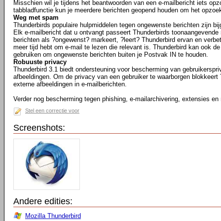
Misschien wil je tijdens het beantwoorden van een e-mailbericht iets opz
tabbladfunctie kun je meerdere berichten geopend houden om het opzoe
Weg met spam
Thunderbirds populaire hulpmiddelen tegen ongewenste berichten zijn bij
Elk e-mailbericht dat u ontvangt passeert Thunderbirds toonaangevende 
berichten als ?ongewenst? markeert, ?leert? Thunderbird ervan en verbeter
meer tijd hebt om e-mail te lezen die relevant is. Thunderbird kan ook de
gebruiken om ongewenste berichten buiten je Postvak IN te houden.
Robuuste privacy
Thunderbird 3.1 biedt ondersteuning voor bescherming van gebruikerspr
afbeeldingen. Om de privacy van een gebruiker te waarborgen blokkeert
externe afbeeldingen in e-mailberichten.
Verder nog bescherming tegen phishing, e-mailarchivering, extensies en
Stel een correctie voor
Screenshots:
Andere edities:
Mozilla Thunderbird