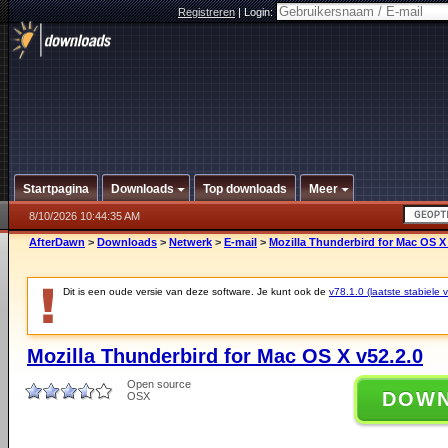
Registreren
|
Login:
Startpagina
Downloads
Top downloads
Meer
8/10/2026 10:44:35 AM
AfterDawn
>
Downloads
>
Netwerk
>
E-mail
>
Mozilla Thunderbird for Mac OS X 
Dit is een oude versie van deze software. Je kunt ook de
v78.1.0 (laatste stabiele v
Mozilla Thunderbird for Mac OS X v52.2.0
Open source
DOW
OSX