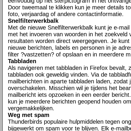
eenvoudig op het sterpictogram in het ontvangen
Door tweemaal te klikken kun je meer details t
foto, verjaardag of andere contactinformatie.
Snelfilterwerkbalk
Met de nieuwe Snelfilterwerkbalk kunt je e-mail s
met het invoeren van woorden in het zoekveld va
resultaten worden direct weergegeven. Je kunt j
nieuwe berichten, labels en personen in je adr
filter ?vastzetten? of opslaan en in meerdere 
Tabbladen
Als navigeren met tabbladen in Firefox bevalt, zu
tabbladen ook geweldig vinden. Via de tabbladfu
mailberichten in aparte tabbladen laden, zodat 
overschakelen. Misschien wil je tijdens het be
mailbericht iets opzoeken in een eerder bericht.
kun je meerdere berichten geopend houden om
vergemakkelijken.
Weg met spam
Thunderbirds populaire hulpmiddelen tegen ong
bijgewerkt om spam voor te blijven. Elk e-mailb