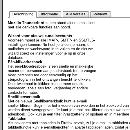
Beschrijving
Informatie
Alle versies
Reviews
Mozilla Thunderbird
is een stand-alone emailclient
met alle denkbare functies aan boord.
Wizard voor nieuwe e-mailaccounts
Voorheen moest je alle IMAP-, SMTP- en SSL/TLS-
instellingen kennen. Nu hoef je alleen je naam, e-
mailadres en wachtwoord in te vullen en de nieuwe
wizard zoekt de instellingen voor je op in onze
database.
Eén-klik-adresboek
Het één-klik-adresboek is een snelle en makkelijke
manier om personen aan je adresboek toe te voegen.
Voeg personen toe door eenvoudig op het
sterpictogram in het ontvangen bericht te klikken.
Door tweemaal te klikken kun je meer details
toevoegen, zoals een foto, verjaardag of andere
contactinformatie.
Snelfilterwerkbalk
Met de nieuwe Snelfilterwerkbalk kunt je e-mail
sneller filteren. Begin met het invoeren van woorden in het zoekveld van h
worden direct weergegeven. Je kunt je e-mail ook filteren op nieuwe beric
adresboek. Ook kun je een filter ?vastzetten? of opslaan en in meerder
Tabbladen
Als navigeren met tabbladen in Firefox bevalt, zul je e-mail in tabbladen
tabbladfunctie kun je e-mailberichten in aparte tabbladen laden, zodat je