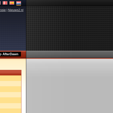
ssie
|
Nieuws2.nl