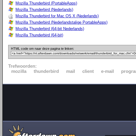
Mozilla Thunderbird (PortableApps)
Mozilla Thunderbird (Nederlands)
Mozilla Thunderbird for Mac OS X (Nederlands)
Mozilla Thunderbird (Nederlandstalige PortableApps)
Mozilla Thunderbird (64-bit Nederlands)
Mozilla Thunderbird (64-bit)
HTML code om naar deze pagina te linken:
Trefwoorden:
mozilla
thunderbird
mail
client
e-mail
progr