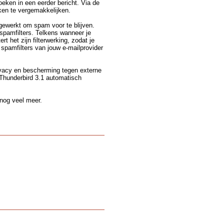
oeken in een eerder bericht. Via de
ken te vergemakkelijken.
gewerkt om spam voor te blijven.
spamfilters. Telkens wanneer je
t het zijn filterwerking, zodat je
 spamfilters van jouw e-mailprovider
ivacy en bescherming tegen externe
 Thunderbird 3.1 automatisch
 nog veel meer.