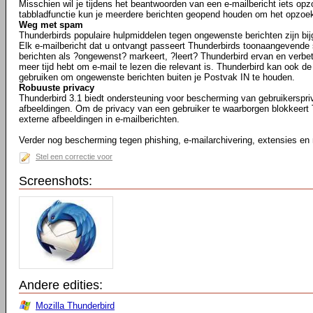
Misschien wil je tijdens het beantwoorden van een e-mailbericht iets opz
tabbladfunctie kun je meerdere berichten geopend houden om het opzoe
Weg met spam
Thunderbirds populaire hulpmiddelen tegen ongewenste berichten zijn bij
Elk e-mailbericht dat u ontvangt passeert Thunderbirds toonaangevende 
berichten als ?ongewenst? markeert, ?leert? Thunderbird ervan en verbeter
meer tijd hebt om e-mail te lezen die relevant is. Thunderbird kan ook de
gebruiken om ongewenste berichten buiten je Postvak IN te houden.
Robuuste privacy
Thunderbird 3.1 biedt ondersteuning voor bescherming van gebruikerspr
afbeeldingen. Om de privacy van een gebruiker te waarborgen blokkeert
externe afbeeldingen in e-mailberichten.
Verder nog bescherming tegen phishing, e-mailarchivering, extensies en
Stel een correctie voor
Screenshots:
Andere edities:
Mozilla Thunderbird