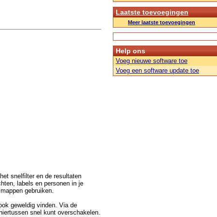
Laatste toevoegingen
Meer laatste toevoegingen
Help ons
Voeg nieuwe software toe
Voeg een software update toe
et snelfilter en de resultaten
hten, labels en personen in je
e mappen gebruiken.
 ook geweldig vinden. Via de
 hiertussen snel kunt overschakelen.