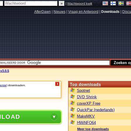
|
Wachtwoord kwijt
AfterDawn
|
Nieuws
|
Vraag en Antwoord
|
Downloads
|
Discu
v3.0.5
Top downloads
X
ersie)
downloaden.
Spotnet
DVD Shrink
coverXP Free
QuickPar (nederlands)
NLOAD
MakeMKV
HWiNFO64
Meer top downloads