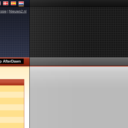
ssie
|
Nieuws2.nl