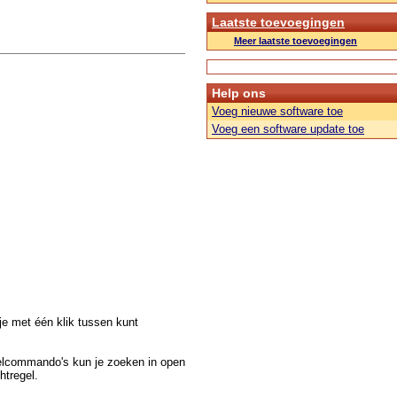
Laatste toevoegingen
Meer laatste toevoegingen
Help ons
Voeg nieuwe software toe
Voeg een software update toe
e met één klik tussen kunt
nelcommando's kun je zoeken in open
htregel.