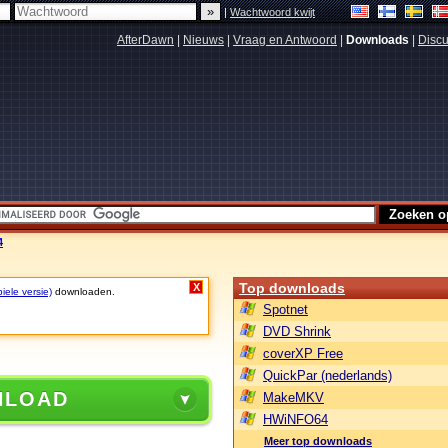
|
Wachtwoord kwijt
AfterDawn
|
Nieuws
|
Vraag en Antwoord
|
Downloads
|
Discu
4
Top downloads
X
iele versie)
downloaden.
Spotnet
DVD Shrink
coverXP Free
QuickPar (nederlands)
NLOAD
MakeMKV
HWiNFO64
Meer top downloads