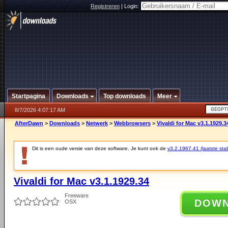
Registreren
|
Login:
Startpagina
Downloads
Top downloads
Meer
8/7/2026 4:07:17 AM
AfterDawn
>
Downloads
>
Netwerk
>
Webbrowsers
>
Vivaldi for Mac v3.1.1929.3
Dit is een oude versie van deze software. Je kunt ook de
v3.2.1967.41 (laatste stab
Vivaldi for Mac v3.1.1929.34
Freeware
DOW
OSX