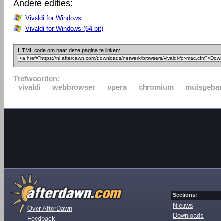
Andere edities:
Vivaldi for Windows
Vivaldi for Windows (64-bit)
HTML code om naar deze pagina te linken:
Trefwoorden:
vivaldi
webbrowser
opera
chromium
muisgeba
Sections:
Nieuws
Over AfterDawn
Downloads
Feedback