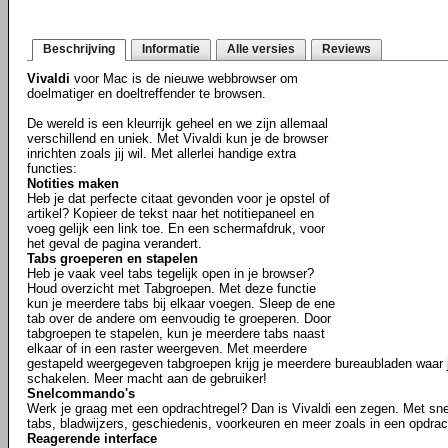
Beschrijving
Informatie
Alle versies
Reviews
Vivaldi
voor Mac is de nieuwe webbrowser om
doelmatiger en doeltreffender te browsen.
De wereld is een kleurrijk geheel en we zijn allemaal
verschillend en uniek. Met Vivaldi kun je de browser
inrichten zoals jij wil. Met allerlei handige extra
functies:
Notities maken
Heb je dat perfecte citaat gevonden voor je opstel of
artikel? Kopieer de tekst naar het notitiepaneel en
voeg gelijk een link toe. En een schermafdruk, voor
het geval de pagina verandert.
Tabs groeperen en stapelen
Heb je vaak veel tabs tegelijk open in je browser?
Houd overzicht met Tabgroepen. Met deze functie
kun je meerdere tabs bij elkaar voegen. Sleep de ene
tab over de andere om eenvoudig te groeperen. Door
tabgroepen te stapelen, kun je meerdere tabs naast
elkaar of in een raster weergeven. Met meerdere
gestapeld weergegeven tabgroepen krijg je meerdere bureaubladen waar j
schakelen. Meer macht aan de gebruiker!
Snelcommando's
Werk je graag met een opdrachtregel? Dan is Vivaldi een zegen. Met s
tabs, bladwijzers, geschiedenis, voorkeuren en meer zoals in een opdrac
Reagerende interface