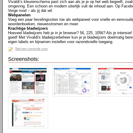
Vivaldi’s kleurenschema past zich aan als je je op het web begeeft, zoa
omgeving. Een schoon en modern uiterlijk vult de inhoud aan. Op Facebo
Verge rood – als jij dat wil.
Webpanelen
Voeg een paar lievelingssites toe als webpaneel voor snelle en eenvoudi
woordenboeken, nieuwsstromen en meer.
Krachtige bladwijzers
Hoeveel bladwijzers heb je in je browser? 56, 225, 1056? Als je intensief b
goed! Met Vivaldi's bladwijzerbeheer kun je je bladwijzers doelmatig bere
eigen labels en bijnamen instellen voor razendsnelle toegang.
Stel een correctie voor
Screenshots: