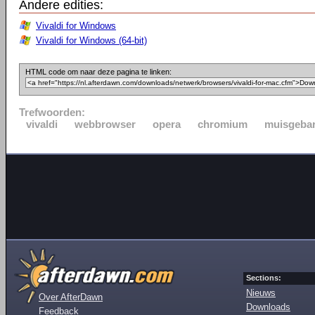
Andere edities:
Vivaldi for Windows
Vivaldi for Windows (64-bit)
HTML code om naar deze pagina te linken:
Trefwoorden:
vivaldi
webbrowser
opera
chromium
muisgeba
Sections:
Nieuws
Over AfterDawn
Downloads
Feedback