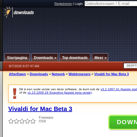
Registreren
|
Login:
Startpagina
Downloads
Top downloads
Meer
8/7/2026 8:07:47 AM
AfterDawn
>
Downloads
>
Netwerk
>
Webbrowsers
>
Vivaldi for Mac Beta 3
Dit is een oude versie van deze software. Je kunt ook de
v3.2.1967.41 (laatste stab
of de
v1.13.1008.19 Snapshot (laatste beta versie)
.
Vivaldi for Mac Beta 3
Freeware
DOW
OSX