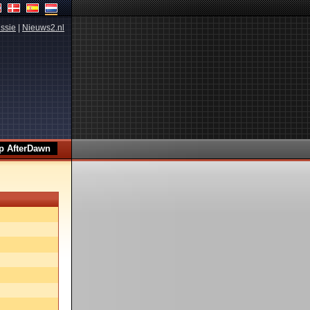
ssie
|
Nieuws2.nl