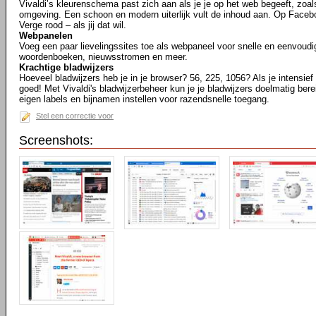
Vivaldi’s kleurenschema past zich aan als je je op het web begeeft, zoa
omgeving. Een schoon en modern uiterlijk vult de inhoud aan. Op Facebo
Verge rood – als jij dat wil.
Webpanelen
Voeg een paar lievelingssites toe als webpaneel voor snelle en eenvoudi
woordenboeken, nieuwsstromen en meer.
Krachtige bladwijzers
Hoeveel bladwijzers heb je in je browser? 56, 225, 1056? Als je intensief b
goed! Met Vivaldi's bladwijzerbeheer kun je je bladwijzers doelmatig bere
eigen labels en bijnamen instellen voor razendsnelle toegang.
Stel een correctie voor
Screenshots: