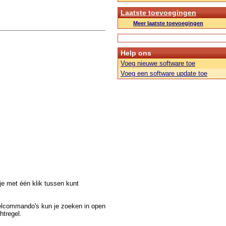
Laatste toevoegingen
Meer laatste toevoegingen
Help ons
Voeg nieuwe software toe
Voeg een software update toe
e met één klik tussen kunt
nelcommando's kun je zoeken in open
htregel.