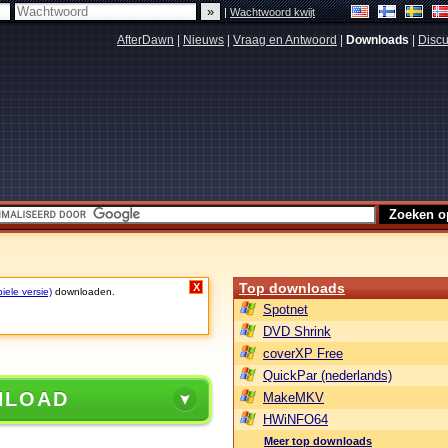
|
Wachtwoord kwijt
AfterDawn
|
Nieuws
|
Vraag en Antwoord
|
Downloads
|
Discu
Top downloads
X
iele versie)
downloaden.
Spotnet
DVD Shrink
coverXP Free
QuickPar (nederlands)
NLOAD
MakeMKV
HWiNFO64
Meer top downloads