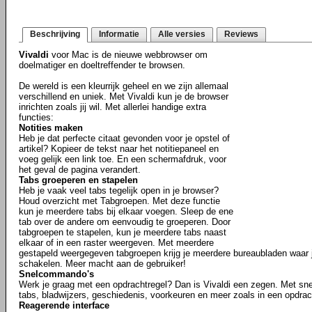
Beschrijving
Informatie
Alle versies
Reviews
Vivaldi
voor Mac is de nieuwe webbrowser om
doelmatiger en doeltreffender te browsen.
De wereld is een kleurrijk geheel en we zijn allemaal
verschillend en uniek. Met Vivaldi kun je de browser
inrichten zoals jij wil. Met allerlei handige extra
functies:
Notities maken
Heb je dat perfecte citaat gevonden voor je opstel of
artikel? Kopieer de tekst naar het notitiepaneel en
voeg gelijk een link toe. En een schermafdruk, voor
het geval de pagina verandert.
Tabs groeperen en stapelen
Heb je vaak veel tabs tegelijk open in je browser?
Houd overzicht met Tabgroepen. Met deze functie
kun je meerdere tabs bij elkaar voegen. Sleep de ene
tab over de andere om eenvoudig te groeperen. Door
tabgroepen te stapelen, kun je meerdere tabs naast
elkaar of in een raster weergeven. Met meerdere
gestapeld weergegeven tabgroepen krijg je meerdere bureaubladen waar j
schakelen. Meer macht aan de gebruiker!
Snelcommando's
Werk je graag met een opdrachtregel? Dan is Vivaldi een zegen. Met s
tabs, bladwijzers, geschiedenis, voorkeuren en meer zoals in een opdrac
Reagerende interface