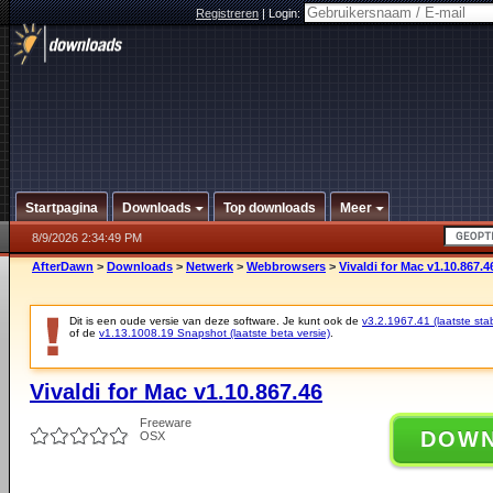
Registreren
|
Login:
Startpagina
Downloads
Top downloads
Meer
8/9/2026 2:34:49 PM
AfterDawn
>
Downloads
>
Netwerk
>
Webbrowsers
>
Vivaldi for Mac v1.10.867.4
Dit is een oude versie van deze software. Je kunt ook de
v3.2.1967.41 (laatste stab
of de
v1.13.1008.19 Snapshot (laatste beta versie)
.
Vivaldi for Mac v1.10.867.46
Freeware
DOW
OSX