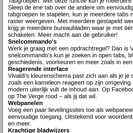
Tabgroepen. Met deze functie kun je meerdere t
Sleep de ene tab over de andere om eenvoudig
tabgroepen te stapelen, kun je meerdere tabs n
raster weergeven. Met meerdere gestapeld w
krijg je meerdere bureaubladen waar je met één
schakelen. Meer macht aan de gebruiker!
Snelcommando's
Werk je graag met een opdrachtregel? Dan is V
snelcommando's kun je zoeken in open tabs, bl
geschiedenis, voorkeuren en meer zoals in een
Reagerende interface
Vivaldi’s kleurenschema past zich aan als je je
zoals een kameleon reageert op zijn omgeving
modern uiterlijk vult de inhoud aan. Op Faceboo
op The Verge rood – als jij dat wil.
Webpanelen
Voeg een paar lievelingssites toe als webpaneel
eenvoudige toegang. Uitstekend voor woorden
en meer.
Krachtige bladwijzers