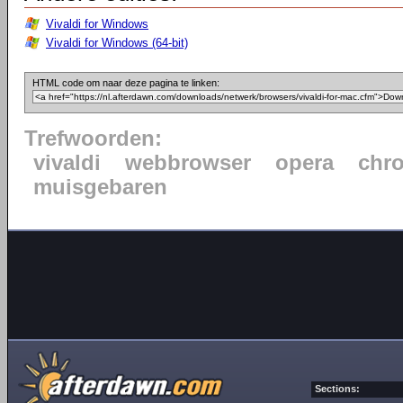
Vivaldi for Windows
Vivaldi for Windows (64-bit)
HTML code om naar deze pagina te linken:
Trefwoorden:
vivaldi
webbrowser
opera
chr
muisgebaren
Sections: