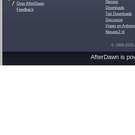
Nieuws
Over AfterDawn
Downloads
Feedback
Top Downloads
Discussie
Vraag en Antwoo
Nieuws2.nl
© 1999-2026
AfterDawn is p