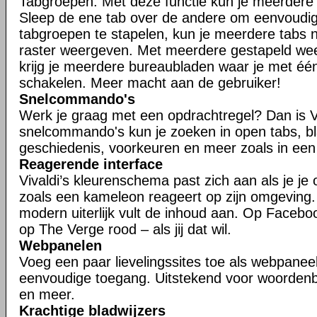
Tabgroepen. Met deze functie kun je meerdere t
Sleep de ene tab over de andere om eenvoudig
tabgroepen te stapelen, kun je meerdere tabs n
raster weergeven. Met meerdere gestapeld w
krijg je meerdere bureaubladen waar je met één
schakelen. Meer macht aan de gebruiker!
Snelcommando's
Werk je graag met een opdrachtregel? Dan is V
snelcommando's kun je zoeken in open tabs, bl
geschiedenis, voorkeuren en meer zoals in een
Reagerende interface
Vivaldi’s kleurenschema past zich aan als je je
zoals een kameleon reageert op zijn omgeving
modern uiterlijk vult de inhoud aan. Op Faceboo
op The Verge rood – als jij dat wil.
Webpanelen
Voeg een paar lievelingssites toe als webpaneel
eenvoudige toegang. Uitstekend voor woorden
en meer.
Krachtige bladwijzers