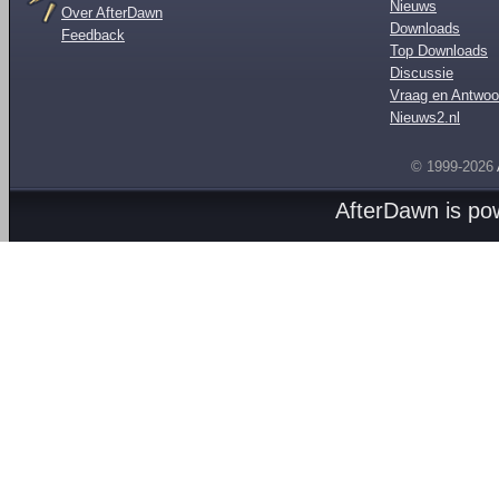
Nieuws
Over AfterDawn
Downloads
Feedback
Top Downloads
Discussie
Vraag en Antwoo
Nieuws2.nl
© 1999-2026
AfterDawn is p