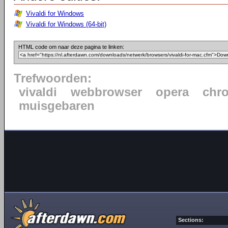
Vivaldi for Windows
Vivaldi for Windows (64-bit)
HTML code om naar deze pagina te linken:
Trefwoorden:
vivaldi
webbrowser
opera
chr
muisgebaren
Sections: