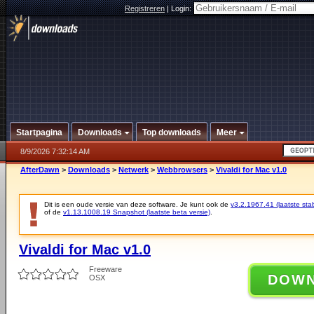
Registreren
|
Login:
Startpagina
Downloads
Top downloads
Meer
8/9/2026 7:32:14 AM
AfterDawn
>
Downloads
>
Netwerk
>
Webbrowsers
>
Vivaldi for Mac v1.0
Dit is een oude versie van deze software. Je kunt ook de
v3.2.1967.41 (laatste stab
of de
v1.13.1008.19 Snapshot (laatste beta versie)
.
Vivaldi for Mac v1.0
Freeware
DOW
OSX