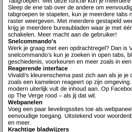
Tabgroepen. Met deze functie kun je meerdere t
Sleep de ene tab over de andere om eenvoudig
tabgroepen te stapelen, kun je meerdere tabs n
raster weergeven. Met meerdere gestapeld w
krijg je meerdere bureaubladen waar je met één
schakelen. Meer macht aan de gebruiker!
Snelcommando's
Werk je graag met een opdrachtregel? Dan is V
snelcommando's kun je zoeken in open tabs, bl
geschiedenis, voorkeuren en meer zoals in een
Reagerende interface
Vivaldi’s kleurenschema past zich aan als je je
zoals een kameleon reageert op zijn omgeving
modern uiterlijk vult de inhoud aan. Op Faceboo
op The Verge rood – als jij dat wil.
Webpanelen
Voeg een paar lievelingssites toe als webpaneel
eenvoudige toegang. Uitstekend voor woorden
en meer.
Krachtige bladwijzers