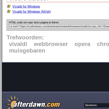
Vivaldi for Windows
Vivaldi for Windows (64-bit)
HTML code om naar deze pagina te linken:
Trefwoorden:
vivaldi
webbrowser
opera
chr
muisgebaren
Sections: