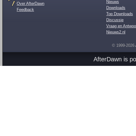
Nieuws
Over AfterDawn
Downloads
Feedback
Top Downloads
Discussie
Vraag en Antwoo
Nieuws2.nl
© 1999-2026
AfterDawn is p