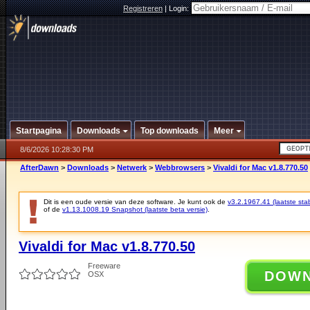
Registreren
|
Login:
Startpagina
Downloads
Top downloads
Meer
8/6/2026 10:28:30 PM
AfterDawn
>
Downloads
>
Netwerk
>
Webbrowsers
>
Vivaldi for Mac v1.8.770.50
Dit is een oude versie van deze software. Je kunt ook de
v3.2.1967.41 (laatste stab
of de
v1.13.1008.19 Snapshot (laatste beta versie)
.
Vivaldi for Mac v1.8.770.50
Freeware
DOW
OSX