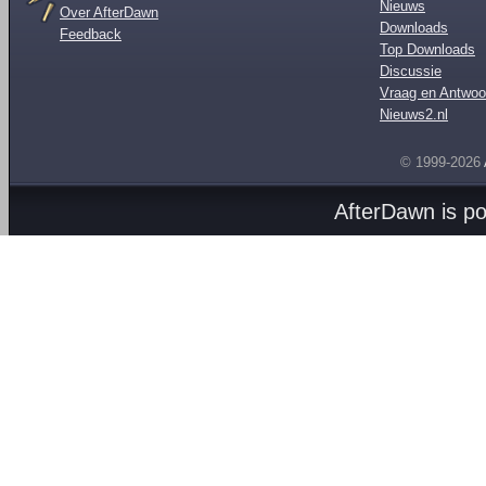
Nieuws
Over AfterDawn
Downloads
Feedback
Top Downloads
Discussie
Vraag en Antwoo
Nieuws2.nl
© 1999-2026
AfterDawn is p