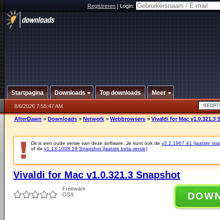
Registreren
|
Login:
Startpagina
Downloads
Top downloads
Meer
8/6/2026 7:55:47 AM
AfterDawn
>
Downloads
>
Netwerk
>
Webbrowsers
>
Vivaldi for Mac v1.0.321.3
Dit is een oude versie van deze software. Je kunt ook de
v3.2.1967.41 (laatste stab
of de
v1.13.1008.19 Snapshot (laatste beta versie)
.
Vivaldi for Mac v1.0.321.3 Snapshot
Freeware
DOW
OSX