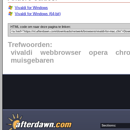
Vivaldi for Windows
Vivaldi for Windows (64-bit)
HTML code om naar deze pagina te linken:
Trefwoorden:
vivaldi
webbrowser
opera
chr
muisgebaren
Sections: