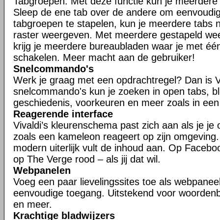
Tabgroepen. Met deze functie kun je meerdere t
Sleep de ene tab over de andere om eenvoudig
tabgroepen te stapelen, kun je meerdere tabs n
raster weergeven. Met meerdere gestapeld w
krijg je meerdere bureaubladen waar je met één
schakelen. Meer macht aan de gebruiker!
Snelcommando's
Werk je graag met een opdrachtregel? Dan is V
snelcommando's kun je zoeken in open tabs, bl
geschiedenis, voorkeuren en meer zoals in een
Reagerende interface
Vivaldi’s kleurenschema past zich aan als je je
zoals een kameleon reageert op zijn omgeving
modern uiterlijk vult de inhoud aan. Op Faceboo
op The Verge rood – als jij dat wil.
Webpanelen
Voeg een paar lievelingssites toe als webpaneel
eenvoudige toegang. Uitstekend voor woorden
en meer.
Krachtige bladwijzers