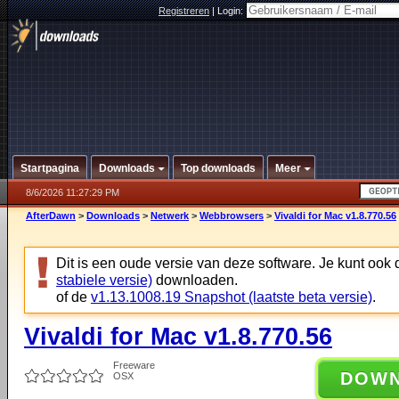
Registreren
|
Login:
Startpagina
Downloads
Top downloads
Meer
8/6/2026 11:27:29 PM
AfterDawn
>
Downloads
>
Netwerk
>
Webbrowsers
>
Vivaldi for Mac v1.8.770.56
Dit is een oude versie van deze software. Je kunt ook
stabiele versie)
downloaden.
of de
v1.13.1008.19 Snapshot (laatste beta versie)
.
Vivaldi for Mac v1.8.770.56
Freeware
DOW
OSX