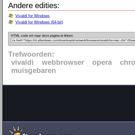
Andere edities:
Vivaldi for Windows
Vivaldi for Windows (64-bit)
HTML code om naar deze pagina te linken:
Trefwoorden:
vivaldi
webbrowser
opera
chr
muisgebaren