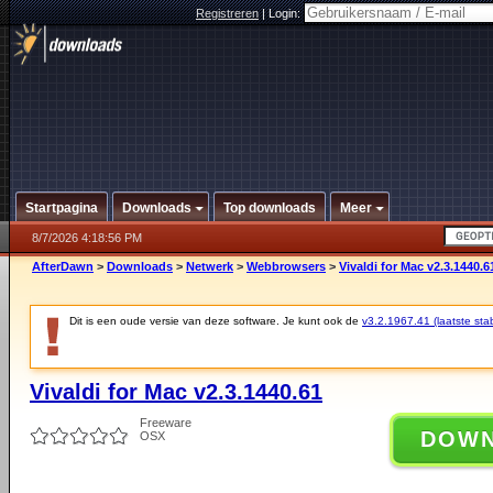
Registreren
|
Login:
Startpagina
Downloads
Top downloads
Meer
8/7/2026 4:18:56 PM
AfterDawn
>
Downloads
>
Netwerk
>
Webbrowsers
>
Vivaldi for Mac v2.3.1440.6
Dit is een oude versie van deze software. Je kunt ook de
v3.2.1967.41 (laatste stab
Vivaldi for Mac v2.3.1440.61
Freeware
DOW
OSX