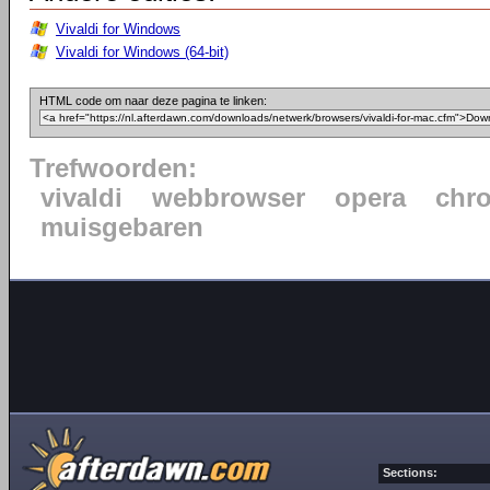
Vivaldi for Windows
Vivaldi for Windows (64-bit)
HTML code om naar deze pagina te linken:
Trefwoorden:
vivaldi
webbrowser
opera
chr
muisgebaren
Sections: