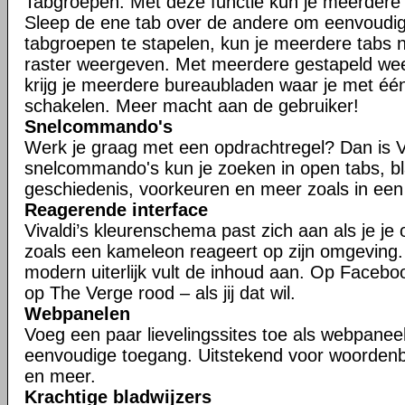
Tabgroepen. Met deze functie kun je meerdere t
Sleep de ene tab over de andere om eenvoudig
tabgroepen te stapelen, kun je meerdere tabs n
raster weergeven. Met meerdere gestapeld w
krijg je meerdere bureaubladen waar je met één
schakelen. Meer macht aan de gebruiker!
Snelcommando's
Werk je graag met een opdrachtregel? Dan is V
snelcommando's kun je zoeken in open tabs, bl
geschiedenis, voorkeuren en meer zoals in een
Reagerende interface
Vivaldi’s kleurenschema past zich aan als je je
zoals een kameleon reageert op zijn omgeving
modern uiterlijk vult de inhoud aan. Op Faceboo
op The Verge rood – als jij dat wil.
Webpanelen
Voeg een paar lievelingssites toe als webpaneel
eenvoudige toegang. Uitstekend voor woorden
en meer.
Krachtige bladwijzers