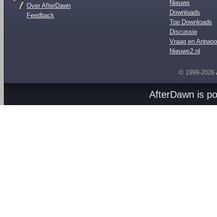
Nieuws
Over AfterDawn
Downloads
Feedback
Top Downloads
Discussie
Vraag en Antwoo
Nieuws2.nl
© 1999-2026
AfterDawn is p