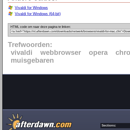
Vivaldi for Windows
Vivaldi for Windows (64-bit)
HTML code om naar deze pagina te linken:
Trefwoorden:
vivaldi
webbrowser
opera
chr
muisgebaren
Sections: