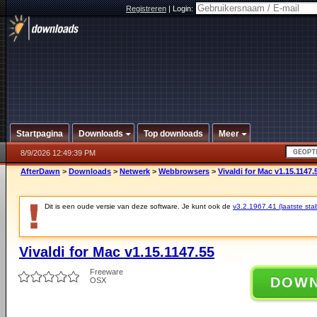
Registreren
|
Login:
Startpagina
Downloads
Top downloads
Meer
8/9/2026 12:49:39 PM
AfterDawn
>
Downloads
>
Netwerk
>
Webbrowsers
>
Vivaldi for Mac v1.15.1147.
Dit is een oude versie van deze software. Je kunt ook de
v3.2.1967.41 (laatste stab
Vivaldi for Mac v1.15.1147.55
Freeware
DOW
OSX