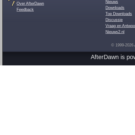
Nieuws
Over AfterDawn
Downloads
Feedback
Top Downloads
Discussie
Vraag en Antwoo
Nieuws2.nl
© 1999-2026
AfterDawn is p