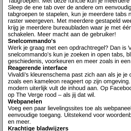
Tabgroepen. Met deze functie kun je meerdere t
Sleep de ene tab over de andere om eenvoudig
tabgroepen te stapelen, kun je meerdere tabs n
raster weergeven. Met meerdere gestapeld w
krijg je meerdere bureaubladen waar je met één
schakelen. Meer macht aan de gebruiker!
Snelcommando's
Werk je graag met een opdrachtregel? Dan is V
snelcommando's kun je zoeken in open tabs, bl
geschiedenis, voorkeuren en meer zoals in een
Reagerende interface
Vivaldi’s kleurenschema past zich aan als je je
zoals een kameleon reageert op zijn omgeving
modern uiterlijk vult de inhoud aan. Op Faceboo
op The Verge rood – als jij dat wil.
Webpanelen
Voeg een paar lievelingssites toe als webpaneel
eenvoudige toegang. Uitstekend voor woorden
en meer.
Krachtige bladwijzers