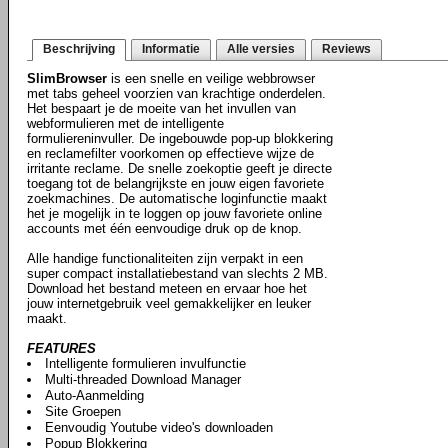
Beschrijving
Informatie
Alle versies
Reviews
SlimBrowser
is een snelle en veilige webbrowser
met tabs geheel voorzien van krachtige onderdelen.
Het bespaart je de moeite van het invullen van
webformulieren met de intelligente
formuliereninvuller. De ingebouwde pop-up blokkering
en reclamefilter voorkomen op effectieve wijze de
irritante reclame. De snelle zoekoptie geeft je directe
toegang tot de belangrijkste en jouw eigen favoriete
zoekmachines. De automatische loginfunctie maakt
het je mogelijk in te loggen op jouw favoriete online
accounts met één eenvoudige druk op de knop.
Alle handige functionaliteiten zijn verpakt in een
super compact installatiebestand van slechts 2 MB.
Download het bestand meteen en ervaar hoe het
jouw internetgebruik veel gemakkelijker en leuker
maakt.
FEATURES
Intelligente formulieren invulfunctie
Multi-threaded Download Manager
Auto-Aanmelding
Site Groepen
Eenvoudig Youtube video's downloaden
Popup Blokkering