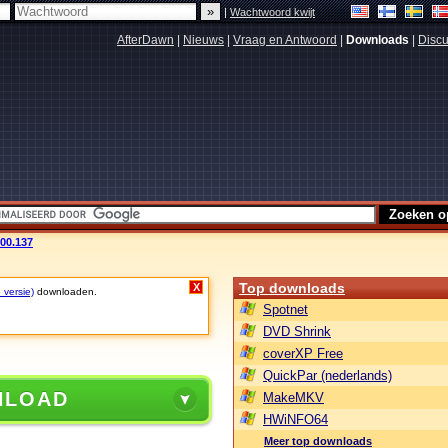
|
Wachtwoord kwijt
AfterDawn
|
Nieuws
|
Vraag en Antwoord
|
Downloads
|
Discu
.00.137
Top downloads
X
 versie)
downloaden.
Spotnet
DVD Shrink
coverXP Free
QuickPar (nederlands)
NLOAD
MakeMKV
HWiNFO64
Meer top downloads