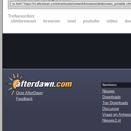
Trefwoorden:
slimbrowser
browser
snel
youtube
video
do
Sections:
Nieuws
Over AfterDawn
Downloads
Feedback
Top Downloads
Discussie
Vraag en Antwoo
Nieuws2.nl