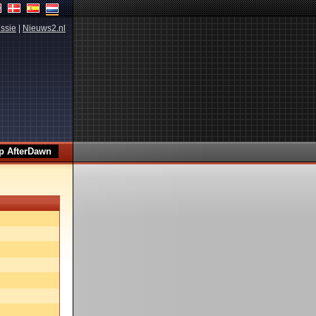
ssie
|
Nieuws2.nl