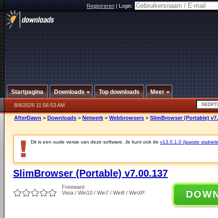
Registreren
|
Login:
Startpagina
Downloads
Top downloads
Meer
8/8/2026 11:56:53 AM
AfterDawn
>
Downloads
>
Netwerk
>
Webbrowsers
>
SlimBrowser (Portable) v7
Dit is een oude versie van deze software. Je kunt ook de
v13.0.1.0 (laatste stabiele
SlimBrowser (Portable) v7.00.137
Freeware
DOW
Vista / Win10 / Win7 / Win8 / WinXP