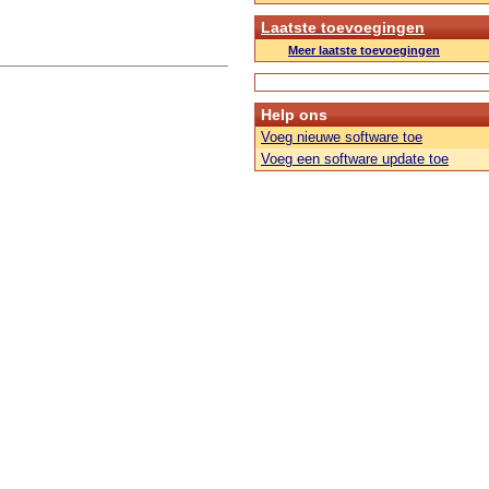
Laatste toevoegingen
Meer laatste toevoegingen
Help ons
Voeg nieuwe software toe
Voeg een software update toe