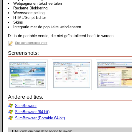
Webpagina en tekst vertalen
Reclame Blokkering
Weersvoorspelling
HTML/Script Editor
Skins
Integratie met de populaire webdiensten
Dit is de portable versie, die niet geïnstalleerd hoeft te worden.
Stel een correctie voor
Screenshots:
Andere edities:
SlimBrowser
SlimBrowser (64-bit)
SlimBrowser (Portable 64-bit)
HTML code om naar deze pagina te linken: