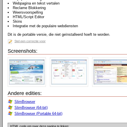
Webpagina en tekst vertalen
Reclame Blokkering
Weersvoorspelling
HTML/Script Editor
Skins
Integratie met de populaire webdiensten
Dit is de portable versie, die niet geïnstalleerd hoeft te worden.
Stel een correctie voor
Screenshots:
Andere edities:
SlimBrowser
SlimBrowser (64-bit)
SlimBrowser (Portable 64-bit)
HTML code om naar deze pagina te linken: