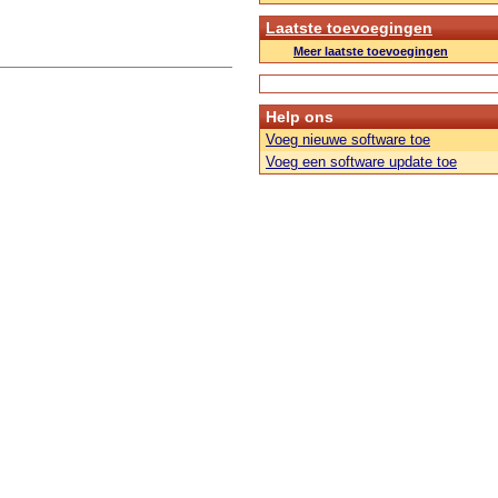
Laatste toevoegingen
Meer laatste toevoegingen
Help ons
Voeg nieuwe software toe
Voeg een software update toe