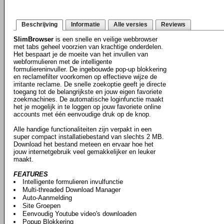
Beschrijving
Informatie
Alle versies
Reviews
SlimBrowser
is een snelle en veilige webbrowser
met tabs geheel voorzien van krachtige onderdelen.
Het bespaart je de moeite van het invullen van
webformulieren met de intelligente
formuliereninvuller. De ingebouwde pop-up blokkering
en reclamefilter voorkomen op effectieve wijze de
irritante reclame. De snelle zoekoptie geeft je directe
toegang tot de belangrijkste en jouw eigen favoriete
zoekmachines. De automatische loginfunctie maakt
het je mogelijk in te loggen op jouw favoriete online
accounts met één eenvoudige druk op de knop.
Alle handige functionaliteiten zijn verpakt in een
super compact installatiebestand van slechts 2 MB.
Download het bestand meteen en ervaar hoe het
jouw internetgebruik veel gemakkelijker en leuker
maakt.
FEATURES
Intelligente formulieren invulfunctie
Multi-threaded Download Manager
Auto-Aanmelding
Site Groepen
Eenvoudig Youtube video's downloaden
Popup Blokkering