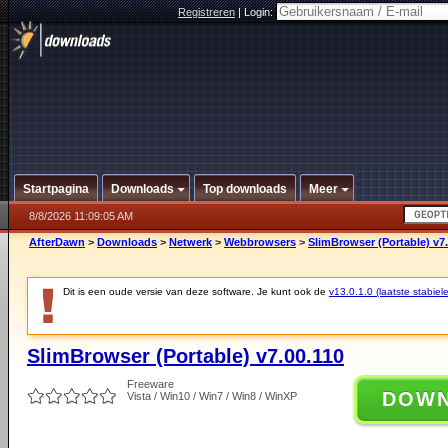
Registreren
|
Login:
Startpagina
Downloads
Top downloads
Meer
8/8/2026 11:09:05 AM
AfterDawn
>
Downloads
>
Netwerk
>
Webbrowsers
>
SlimBrowser (Portable) v7.
Dit is een oude versie van deze software. Je kunt ook de
v13.0.1.0 (laatste stabiele
SlimBrowser (Portable) v7.00.110
Freeware
DOW
Vista / Win10 / Win7 / Win8 / WinXP