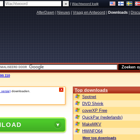
|
Wachtwoord kwijt
AfterDawn
|
Nieuws
|
Vraag en Antwoord
|
Downloads
|
Discu
00.110
Top downloads
X
 versie)
downloaden.
Spotnet
DVD Shrink
coverXP Free
QuickPar (nederlands)
NLOAD
MakeMKV
HWiNFO64
Meer top downloads