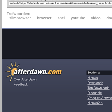
Trefwoorden:
slimbrowser
browser
snel
youtube
video
do
Sections:
Nieuws
Over AfterDawn
Downloads
Feedback
Top Downloads
Discussie
Vraag en Antwoo
Nieuws2.nl