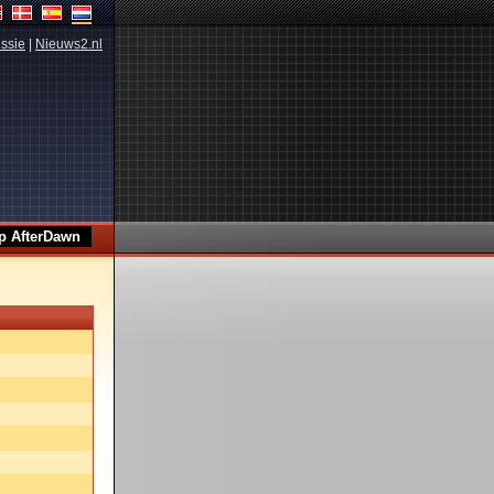
ssie
|
Nieuws2.nl