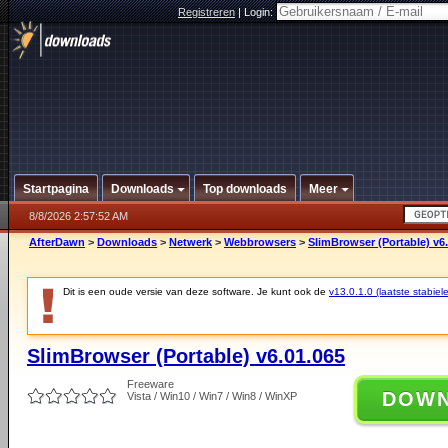
Registreren
|
Login:
Startpagina
Downloads
Top downloads
Meer
8/8/2026 2:57:52 AM
AfterDawn
>
Downloads
>
Netwerk
>
Webbrowsers
>
SlimBrowser (Portable) v6
Dit is een oude versie van deze software. Je kunt ook de
v13.0.1.0 (laatste stabiele
SlimBrowser (Portable) v6.01.065
Freeware
DOW
Vista / Win10 / Win7 / Win8 / WinXP