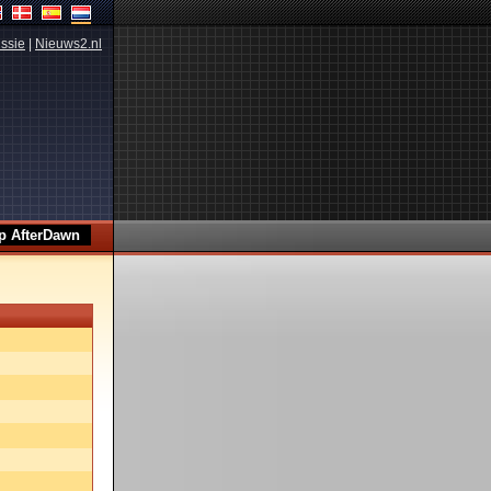
ssie
|
Nieuws2.nl