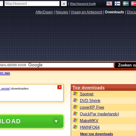
|
Wachtwoord kwijt
AfterDawn
|
Nieuws
|
Vraag en Antwoord
|
Downloads
|
Discu
.01.065
Top downloads
X
 versie)
downloaden.
Spotnet
DVD Shrink
coverXP Free
QuickPar (nederlands)
NLOAD
MakeMKV
HWiNFO64
Meer top downloads