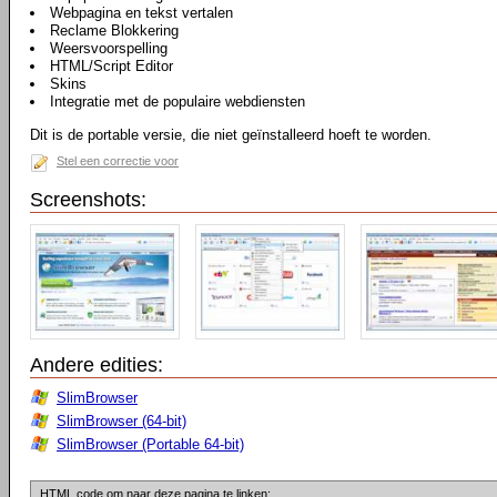
Webpagina en tekst vertalen
Reclame Blokkering
Weersvoorspelling
HTML/Script Editor
Skins
Integratie met de populaire webdiensten
Dit is de portable versie, die niet geïnstalleerd hoeft te worden.
Stel een correctie voor
Screenshots:
Andere edities:
SlimBrowser
SlimBrowser (64-bit)
SlimBrowser (Portable 64-bit)
HTML code om naar deze pagina te linken: