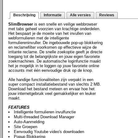
Beschrijving
Informatie
Alle versies
Reviews
SlimBrowser
is een snelle en veilige webbrowser
met tabs geheel voorzien van krachtige onderdelen.
Het bespaart je de moeite van het invullen van
webformulieren met de intelligente
formuliereninvuller. De ingebouwde pop-up blokkering
en reclamefilter voorkomen op effectieve wijze de
irritante reclame. De snelle zoekoptie geeft je directe
toegang tot de belangrijkste en jouw eigen favoriete
zoekmachines. De automatische loginfunctie maakt
het je mogelijk in te loggen op jouw favoriete online
accounts met één eenvoudige druk op de knop.
Alle handige functionaliteiten zijn verpakt in een
super compact installatiebestand van slechts 2 MB.
Download het bestand meteen en ervaar hoe het
jouw internetgebruik veel gemakkelijker en leuker
maakt.
FEATURES
Intelligente formulieren invulfunctie
Multi-threaded Download Manager
Auto-Aanmelding
Site Groepen
Eenvoudig Youtube video's downloaden
Popup Blokkering