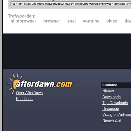
Trefwoorden:
slimbrowser
browser
snel
youtube
video
do
Sections:
Nieuws
Over AfterDawn
Downloads
Feedback
Top Downloads
Discussie
Vraag en Antwoo
Nieuws2.nl