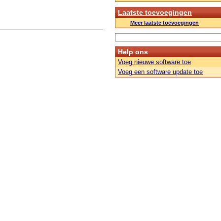
Laatste toevoegingen
Meer laatste toevoegingen
Help ons
Voeg nieuwe software toe
Voeg een software update toe