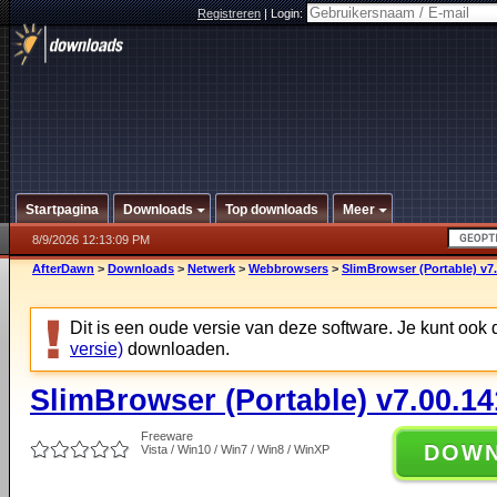
Registreren
|
Login:
Startpagina
Downloads
Top downloads
Meer
8/9/2026 12:13:09 PM
AfterDawn
>
Downloads
>
Netwerk
>
Webbrowsers
>
SlimBrowser (Portable) v7
Dit is een oude versie van deze software. Je kunt ook
versie)
downloaden.
SlimBrowser (Portable) v7.00.14
Freeware
DOW
Vista / Win10 / Win7 / Win8 / WinXP