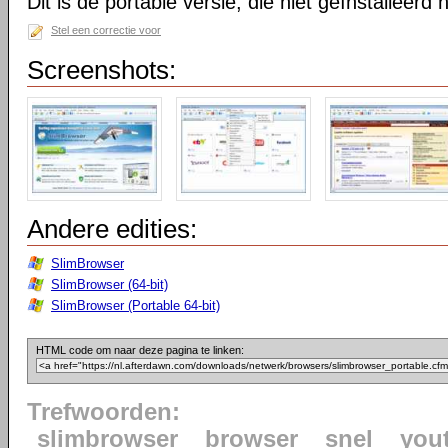
Dit is de portable versie, die niet geïnstalleerd
Stel een correctie voor
Screenshots:
Andere edities:
SlimBrowser
SlimBrowser (64-bit)
SlimBrowser (Portable 64-bit)
HTML code om naar deze pagina te linken:
Trefwoorden:
slimbrowser
browser
snel
you