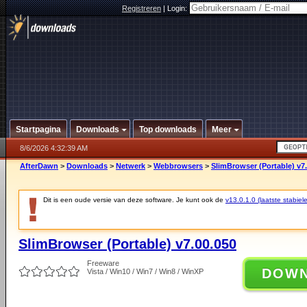
Registreren
|
Login:
Startpagina
Downloads
Top downloads
Meer
8/6/2026 4:32:39 AM
AfterDawn
>
Downloads
>
Netwerk
>
Webbrowsers
>
SlimBrowser (Portable) v7
Dit is een oude versie van deze software. Je kunt ook de
v13.0.1.0 (laatste stabiele
SlimBrowser (Portable) v7.00.050
Freeware
DOW
Vista / Win10 / Win7 / Win8 / WinXP