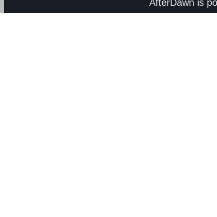
AfterDawn is p