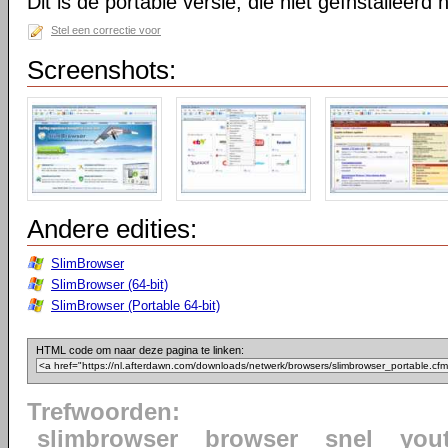
Dit is de portable versie, die niet geïnstalleerd
Stel een correctie voor
Screenshots:
Andere edities:
SlimBrowser
SlimBrowser (64-bit)
SlimBrowser (Portable 64-bit)
HTML code om naar deze pagina te linken:
Trefwoorden:
slimbrowser
browser
snel
you