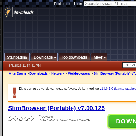
Registreren
|
Login:
Startpagina
Downloads
Top downloads
Meer
8/8/2026 11:54:41 PM
AfterDawn
>
Downloads
>
Netwerk
>
Webbrowsers
>
SlimBrowser (Portable) v7
Dit is een oude versie van deze software. Je kunt ook de
v13.0.1.0 (laatste stabiele
SlimBrowser (Portable) v7.00.125
Freeware
DOW
Vista / Win10 / Win7 / Win8 / WinXP