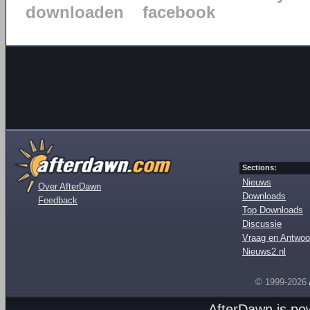
downloaden
facebook
Sections:
Nieuws
Over AfterDawn
Downloads
Feedback
Top Downloads
Discussie
Vraag en Antwoo
Nieuws2.nl
© 1999-2026
AfterDawn is p