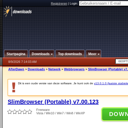
Registreren
|
Login:
Startpagina
Downloads
Top downloads
Meer
8/9/2026 7:14:03 AM
AfterDawn
>
Downloads
>
Netwerk
>
Webbrowsers
>
SlimBrowser (Portable) v7
Dit is een oude versie van deze software. Je kunt ook de
v13.0.1.0 (laatste stabiele
SlimBrowser (Portable) v7.00.123
Freeware
DOW
Vista / Win10 / Win7 / Win8 / WinXP