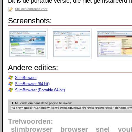
Dit is de portable versie, die niet geïnstalleerd
Stel een correctie voor
Screenshots:
Andere edities:
SlimBrowser
SlimBrowser (64-bit)
SlimBrowser (Portable 64-bit)
HTML code om naar deze pagina te linken:
Trefwoorden:
slimbrowser
browser
snel
you