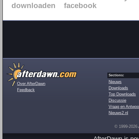
downloaden
facebook
Sections:
Nieuws
Over AfterDawn
Downloads
Feedback
Top Downloads
Discussie
Vraag en Antwoo
Nieuws2.nl
© 1999-2026
AfterDawn is p