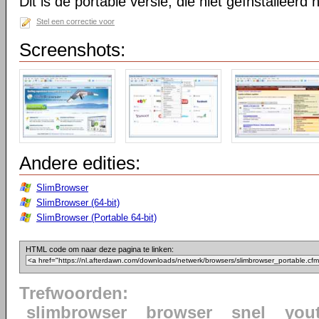
Dit is de portable versie, die niet geïnstalleerd
Stel een correctie voor
Screenshots:
Andere edities:
SlimBrowser
SlimBrowser (64-bit)
SlimBrowser (Portable 64-bit)
HTML code om naar deze pagina te linken:
Trefwoorden:
slimbrowser
browser
snel
you