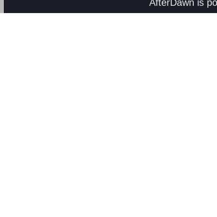
AfterDawn is p