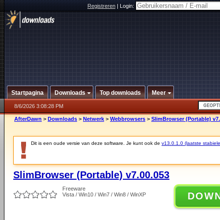
Registreren
|
Login:
Startpagina
Downloads
Top downloads
Meer
8/6/2026 3:08:28 PM
AfterDawn
>
Downloads
>
Netwerk
>
Webbrowsers
>
SlimBrowser (Portable) v7
Dit is een oude versie van deze software. Je kunt ook de
v13.0.1.0 (laatste stabiele
SlimBrowser (Portable) v7.00.053
Freeware
DOW
Vista / Win10 / Win7 / Win8 / WinXP