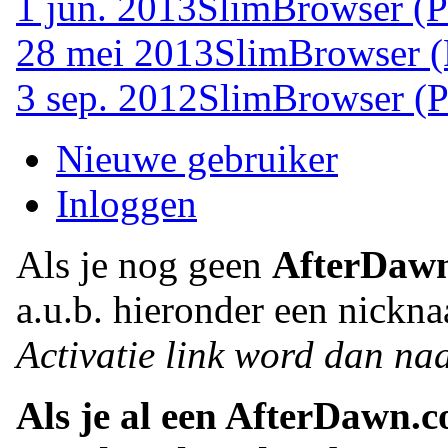
1 jun. 2013
SlimBrowser (P
28 mei 2013
SlimBrowser (
3 sep. 2012
SlimBrowser (P
Nieuwe gebruiker
Inloggen
Als je nog geen
AfterDaw
a.u.b. hieronder een nickna
Activatie link word dan naa
Als je al een AfterDawn.