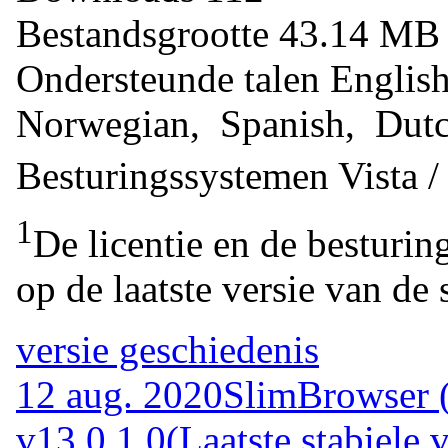
Bestandsgrootte
43.14 M
Ondersteunde talen
Englis
Norwegian, Spanish, Dut
Besturingssystemen
Vista 
1
De licentie en de besturin
op de laatste versie van de 
versie geschiedenis
12 aug. 2020
SlimBrowser (
v13.0.1.0
(Laatste stabiele v