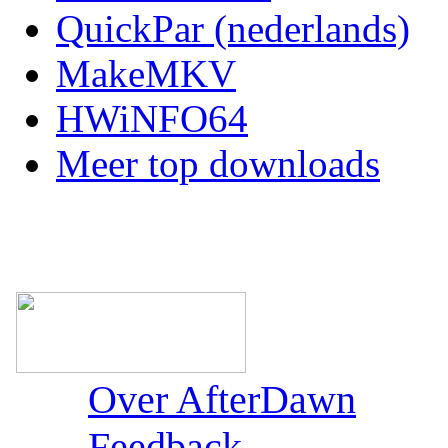
QuickPar (nederlands)
MakeMKV
HWiNFO64
Meer top downloads
Over AfterDawn
Feedback