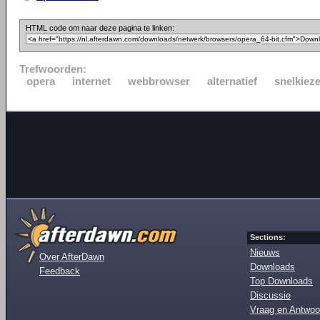
HTML code om naar deze pagina te linken:
Trefwoorden:
opera
internet
webbrowser
alternatief
snelkieze
Sections:
Nieuws
Over AfterDawn
Downloads
Feedback
Top Downloads
Discussie
Vraag en Antwoo