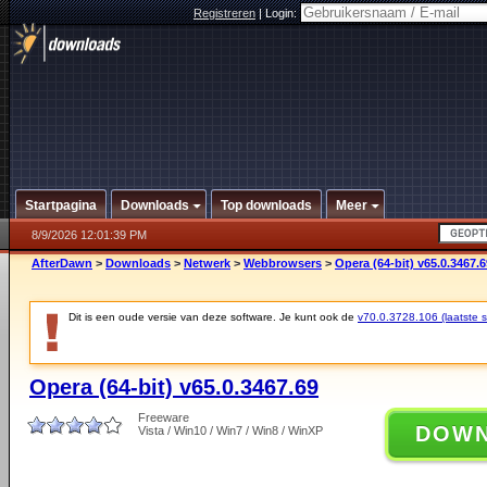
Registreren
|
Login:
Startpagina
Downloads
Top downloads
Meer
8/9/2026 12:01:39 PM
AfterDawn
>
Downloads
>
Netwerk
>
Webbrowsers
>
Opera (64-bit) v65.0.3467.6
Dit is een oude versie van deze software. Je kunt ook de
v70.0.3728.106 (laatste st
Opera (64-bit) v65.0.3467.69
Freeware
DOW
Vista / Win10 / Win7 / Win8 / WinXP