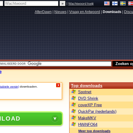
|
Wachtwoord kwijt
AfterDawn
|
Nieuws
|
Vraag en Antwoord
|
Downloads
|
Discu
9
Top downloads
X
abiele versie)
downloaden.
Spotnet
DVD Shrink
coverXP Free
QuickPar (nederlands)
NLOAD
MakeMKV
HWiNFO64
Meer top downloads