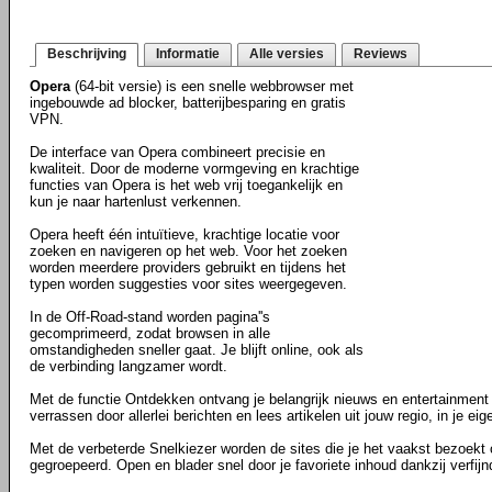
Beschrijving
Informatie
Alle versies
Reviews
Opera
(64-bit versie) is een snelle webbrowser met
ingebouwde ad blocker, batterijbesparing en gratis
VPN.
De interface van Opera combineert precisie en
kwaliteit. Door de moderne vormgeving en krachtige
functies van Opera is het web vrij toegankelijk en
kun je naar hartenlust verkennen.
Opera heeft één intuïtieve, krachtige locatie voor
zoeken en navigeren op het web. Voor het zoeken
worden meerdere providers gebruikt en tijdens het
typen worden suggesties voor sites weergegeven.
In de Off-Road-stand worden pagina''s
gecomprimeerd, zodat browsen in alle
omstandigheden sneller gaat. Je blijft online, ook als
de verbinding langzamer wordt.
Met de functie Ontdekken ontvang je belangrijk nieuws en entertainment 
verrassen door allerlei berichten en lees artikelen uit jouw regio, in je eig
Met de verbeterde Snelkiezer worden de sites die je het vaakst bezoekt
gegroepeerd. Open en blader snel door je favoriete inhoud dankzij verfij