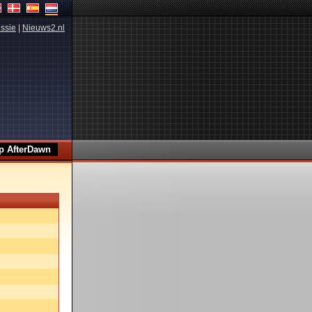
ssie
|
Nieuws2.nl