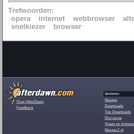
Trefwoorden:
opera
internet
webbrowser
alt
snelkiezer
browser
Sections:
Nieuws
Over AfterDawn
Downloads
Feedback
Top Downloads
Discussie
Vraag en Antwoo
Nieuws2.nl