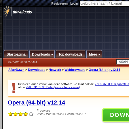
Registreren
|
Login:
Startpagina
Downloads
Top downloads
Meer
8/7/2026 8:31:27 AM
AfterDawn
>
Downloads
>
Netwerk
>
Webbrowsers
>
Opera (64-bit) v12.14
Dit is een oude versie van deze software. Je kunt ook de
v70.0.3728.106 (laatste st
of de
v58.0.3135.30 Beta (laatste beta versie)
.
Opera (64-bit) v12.14
Freeware
DOW
Vista / Win10 / Win7 / Win8 / WinXP