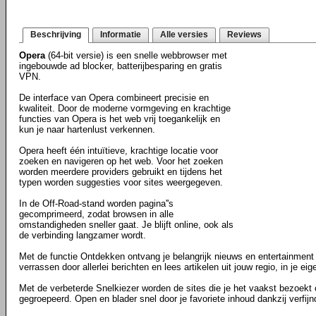
Beschrijving
Informatie
Alle versies
Reviews
Opera
(64-bit versie) is een snelle webbrowser met
ingebouwde ad blocker, batterijbesparing en gratis
VPN.
De interface van Opera combineert precisie en
kwaliteit. Door de moderne vormgeving en krachtige
functies van Opera is het web vrij toegankelijk en
kun je naar hartenlust verkennen.
Opera heeft één intuïtieve, krachtige locatie voor
zoeken en navigeren op het web. Voor het zoeken
worden meerdere providers gebruikt en tijdens het
typen worden suggesties voor sites weergegeven.
In de Off-Road-stand worden pagina''s
gecomprimeerd, zodat browsen in alle
omstandigheden sneller gaat. Je blijft online, ook als
de verbinding langzamer wordt.
Met de functie Ontdekken ontvang je belangrijk nieuws en entertainment 
verrassen door allerlei berichten en lees artikelen uit jouw regio, in je eig
Met de verbeterde Snelkiezer worden de sites die je het vaakst bezoekt
gegroepeerd. Open en blader snel door je favoriete inhoud dankzij verfij