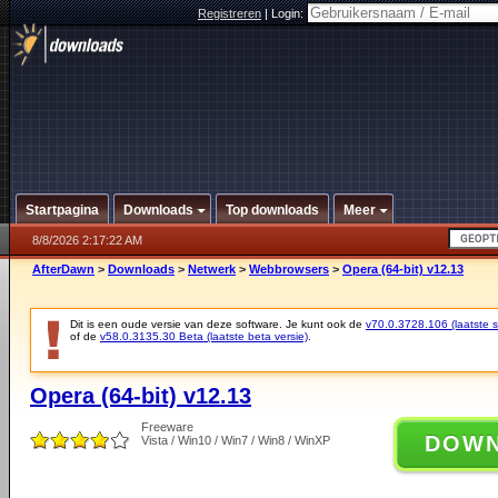
Registreren
|
Login:
Startpagina
Downloads
Top downloads
Meer
8/8/2026 2:17:22 AM
AfterDawn
>
Downloads
>
Netwerk
>
Webbrowsers
>
Opera (64-bit) v12.13
Dit is een oude versie van deze software. Je kunt ook de
v70.0.3728.106 (laatste st
of de
v58.0.3135.30 Beta (laatste beta versie)
.
Opera (64-bit) v12.13
Freeware
DOW
Vista / Win10 / Win7 / Win8 / WinXP