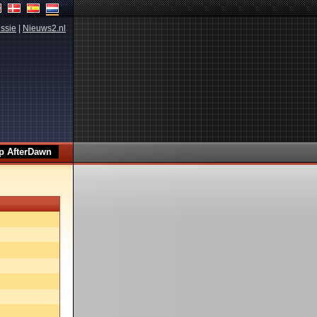
ssie
|
Nieuws2.nl