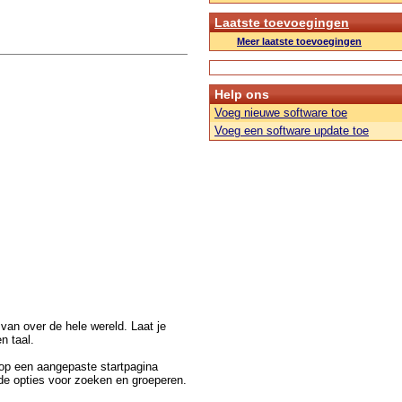
Laatste toevoegingen
Meer laatste toevoegingen
Help ons
Voeg nieuwe software toe
Voeg een software update toe
van over de hele wereld. Laat je
en taal.
 op een aangepaste startpagina
nde opties voor zoeken en groeperen.