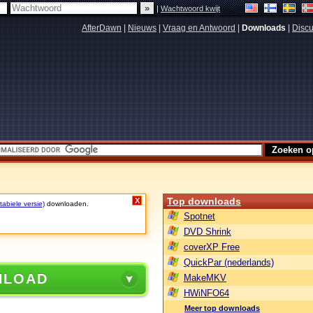
|
Wachtwoord kwijt
AfterDawn
|
Nieuws
|
Vraag en Antwoord
|
Downloads
|
Discu
Top downloads
X
abiele versie)
downloaden.
Spotnet
DVD Shrink
coverXP Free
QuickPar (nederlands)
NLOAD
MakeMKV
HWiNFO64
Meer top downloads