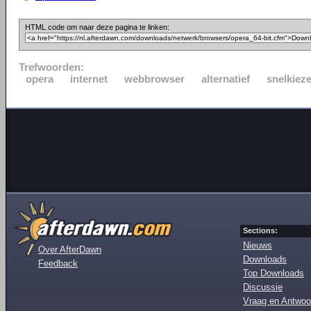
HTML code om naar deze pagina te linken:
Trefwoorden:
opera
internet
webbrowser
alternatief
snelkieze
Sections:
Nieuws
Over AfterDawn
Downloads
Feedback
Top Downloads
Discussie
Vraag en Antwoo