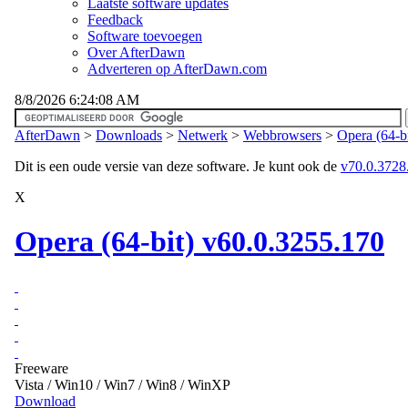
Laatste software updates
Feedback
Software toevoegen
Over AfterDawn
Adverteren op AfterDawn.com
8/8/2026 6:24:08 AM
AfterDawn
>
Downloads
>
Netwerk
>
Webbrowsers
>
Opera (64-b
Dit is een oude versie van deze software. Je kunt ook de
v70.0.3728.1
X
Opera (64-bit) v60.0.3255.170
Freeware
Vista / Win10 / Win7 / Win8 / WinXP
Download