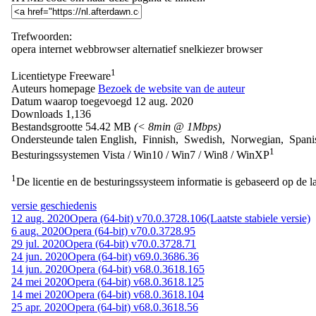
Trefwoorden:
opera
internet
webbrowser
alternatief
snelkiezer
browser
1
Licentietype
Freeware
Auteurs homepage
Bezoek de website van de auteur
Datum waarop toegevoegd
12 aug. 2020
Downloads
1,136
Bestandsgrootte
54.42 MB
(< 8min @ 1Mbps)
Ondersteunde talen
English, Finnish, Swedish, Norwegian, Spani
1
Besturingssystemen
Vista / Win10 / Win7 / Win8 / WinXP
1
De licentie en de besturingssysteem informatie is gebaseerd op de la
versie geschiedenis
12 aug. 2020
Opera (64-bit) v70.0.3728.106
(Laatste stabiele versie)
6 aug. 2020
Opera (64-bit) v70.0.3728.95
29 jul. 2020
Opera (64-bit) v70.0.3728.71
24 jun. 2020
Opera (64-bit) v69.0.3686.36
14 jun. 2020
Opera (64-bit) v68.0.3618.165
24 mei 2020
Opera (64-bit) v68.0.3618.125
14 mei 2020
Opera (64-bit) v68.0.3618.104
25 apr. 2020
Opera (64-bit) v68.0.3618.56