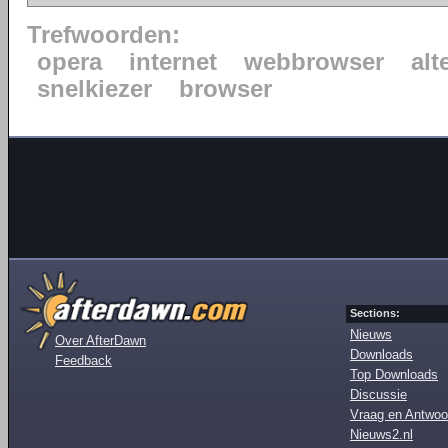
Trefwoorden:
opera
internet
webbrowser
alt
snelkiezer
browser
Sections:
Nieuws
Over AfterDawn
Downloads
Feedback
Top Downloads
Discussie
Vraag en Antwoo
Nieuws2.nl