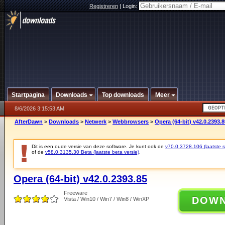
Registreren
|
Login:
Startpagina
Downloads
Top downloads
Meer
8/6/2026 3:15:53 AM
AfterDawn
>
Downloads
>
Netwerk
>
Webbrowsers
>
Opera (64-bit) v42.0.2393.8
Dit is een oude versie van deze software. Je kunt ook de
v70.0.3728.106 (laatste st
of de
v58.0.3135.30 Beta (laatste beta versie)
.
Opera (64-bit) v42.0.2393.85
Freeware
DOW
Vista / Win10 / Win7 / Win8 / WinXP