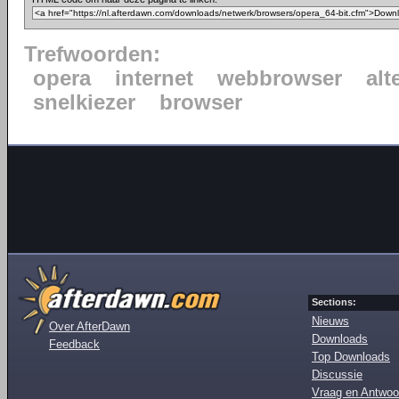
Trefwoorden:
opera
internet
webbrowser
alt
snelkiezer
browser
Sections:
Nieuws
Over AfterDawn
Downloads
Feedback
Top Downloads
Discussie
Vraag en Antwoo