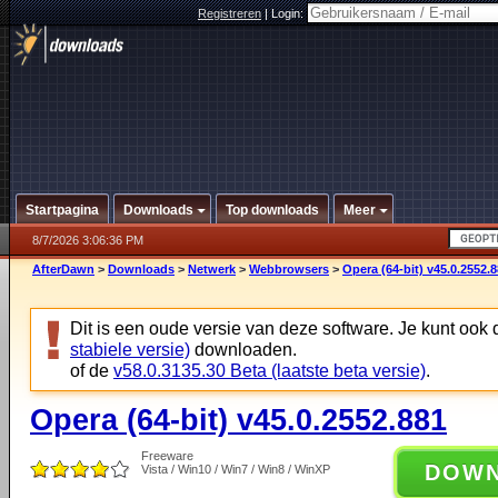
Registreren
|
Login:
Startpagina
Downloads
Top downloads
Meer
8/7/2026 3:06:36 PM
AfterDawn
>
Downloads
>
Netwerk
>
Webbrowsers
>
Opera (64-bit) v45.0.2552.
Dit is een oude versie van deze software. Je kunt ook
stabiele versie)
downloaden.
of de
v58.0.3135.30 Beta (laatste beta versie)
.
Opera (64-bit) v45.0.2552.881
Freeware
DOW
Vista / Win10 / Win7 / Win8 / WinXP