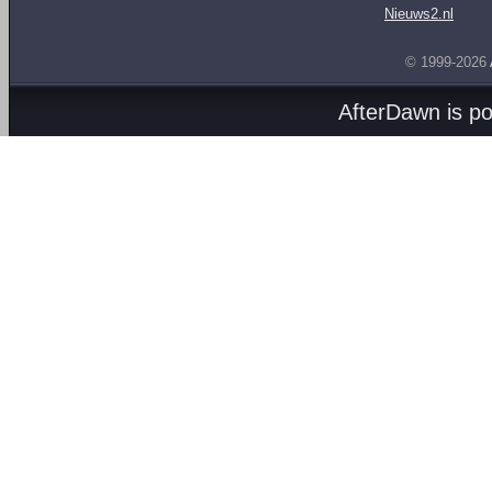
Nieuws2.nl
© 1999-2026
AfterDawn is p