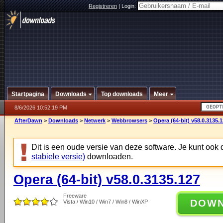
Registreren
|
Login:
Startpagina
Downloads
Top downloads
Meer
8/6/2026 10:52:19 PM
AfterDawn
>
Downloads
>
Netwerk
>
Webbrowsers
>
Opera (64-bit) v58.0.3135.
Dit is een oude versie van deze software. Je kunt ook
stabiele versie)
downloaden.
Opera (64-bit) v58.0.3135.127
Freeware
DOW
Vista / Win10 / Win7 / Win8 / WinXP