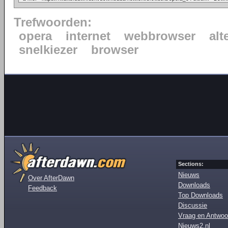
Trefwoorden:
opera
internet
webbrowser
alt
snelkiezer
browser
Sections:
Nieuws
Over AfterDawn
Downloads
Feedback
Top Downloads
Discussie
Vraag en Antwoo
Nieuws2.nl