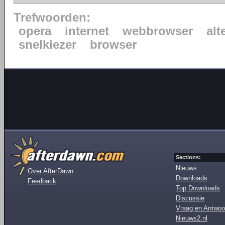
Trefwoorden:
opera
internet
webbrowser
alt
snelkiezer
browser
Sections:
Nieuws
Over AfterDawn
Downloads
Feedback
Top Downloads
Discussie
Vraag en Antwoo
Nieuws2.nl