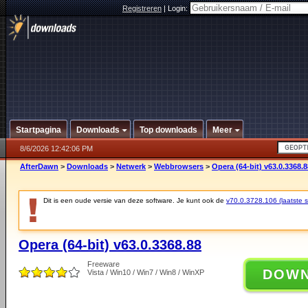
Registreren
|
Login:
Startpagina
Downloads
Top downloads
Meer
8/6/2026 12:42:06 PM
AfterDawn
>
Downloads
>
Netwerk
>
Webbrowsers
>
Opera (64-bit) v63.0.3368.8
Dit is een oude versie van deze software. Je kunt ook de
v70.0.3728.106 (laatste st
Opera (64-bit) v63.0.3368.88
Freeware
DOW
Vista / Win10 / Win7 / Win8 / WinXP