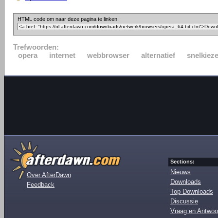
HTML code om naar deze pagina te linken:
Trefwoorden:
opera
internet
webbrowser
alternatief
snelkieze
Sections:
Nieuws
Over AfterDawn
Downloads
Feedback
Top Downloads
Discussie
Vraag en Antwoo