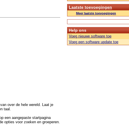
Laatste toevoegingen
Meer laatste toevoegingen
Help ons
Voeg nieuwe software toe
Voeg een software update toe
van over de hele wereld. Laat je
en taal.
 op een aangepaste startpagina
nde opties voor zoeken en groeperen.