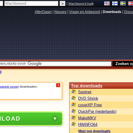
|
Wachtwoord kwijt
AfterDawn
|
Nieuws
|
Vraag en Antwoord
|
Downloads
|
Discu
0
Top downloads
X
abiele versie)
downloaden.
Spotnet
DVD Shrink
coverXP Free
QuickPar (nederlands)
NLOAD
MakeMKV
HWiNFO64
Meer top downloads