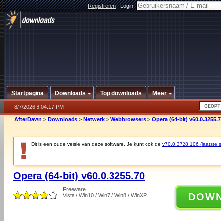
Registreren
|
Login:
Startpagina
Downloads
Top downloads
Meer
8/7/2026 8:04:17 PM
AfterDawn
>
Downloads
>
Netwerk
>
Webbrowsers
>
Opera (64-bit) v60.0.3255.7
Dit is een oude versie van deze software. Je kunt ook de
v70.0.3728.106 (laatste st
Opera (64-bit) v60.0.3255.70
Freeware
DOW
Vista / Win10 / Win7 / Win8 / WinXP