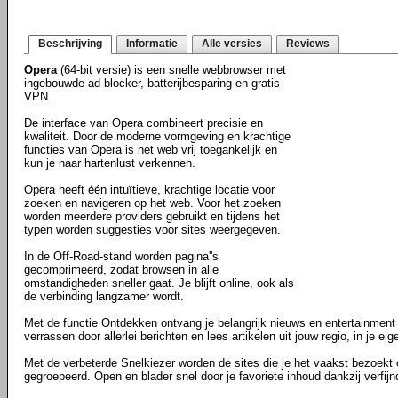
Beschrijving
Informatie
Alle versies
Reviews
Opera
(64-bit versie) is een snelle webbrowser met
ingebouwde ad blocker, batterijbesparing en gratis
VPN.
De interface van Opera combineert precisie en
kwaliteit. Door de moderne vormgeving en krachtige
functies van Opera is het web vrij toegankelijk en
kun je naar hartenlust verkennen.
Opera heeft één intuïtieve, krachtige locatie voor
zoeken en navigeren op het web. Voor het zoeken
worden meerdere providers gebruikt en tijdens het
typen worden suggesties voor sites weergegeven.
In de Off-Road-stand worden pagina''s
gecomprimeerd, zodat browsen in alle
omstandigheden sneller gaat. Je blijft online, ook als
de verbinding langzamer wordt.
Met de functie Ontdekken ontvang je belangrijk nieuws en entertainment 
verrassen door allerlei berichten en lees artikelen uit jouw regio, in je eig
Met de verbeterde Snelkiezer worden de sites die je het vaakst bezoekt
gegroepeerd. Open en blader snel door je favoriete inhoud dankzij verfij