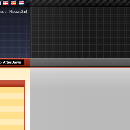
ssie
|
Nieuws2.nl