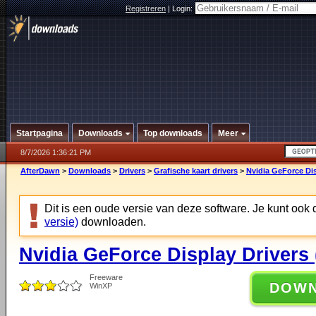
Registreren
|
Login:
Startpagina
Downloads
Top downloads
Meer
8/7/2026 1:36:21 PM
AfterDawn
>
Downloads
>
Drivers
>
Grafische kaart drivers
>
Nvidia GeForce Dis
Dit is een oude versie van deze software. Je kunt ook
versie)
downloaden.
Nvidia GeForce Display Drivers
Freeware
DOW
WinXP