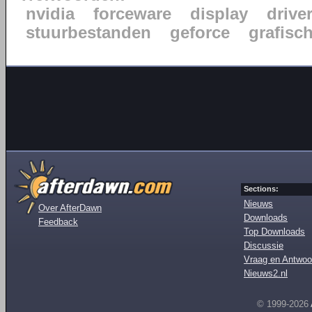
nvidia
forceware
display
drive
stuurbestanden
geforce
grafisc
Sections:
Nieuws
Over AfterDawn
Downloads
Feedback
Top Downloads
Discussie
Vraag en Antwoo
Nieuws2.nl
© 1999-2026