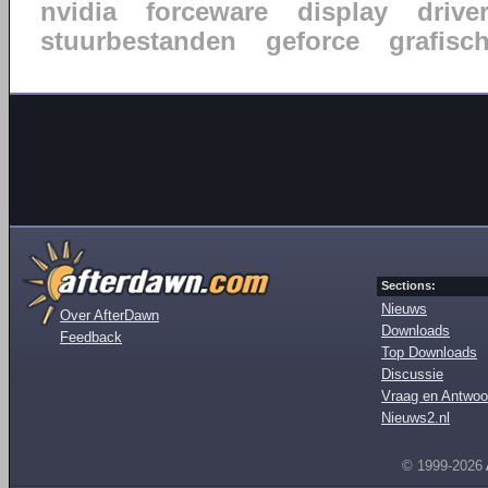
nvidia
forceware
display
drive
stuurbestanden
geforce
grafisc
Sections:
Nieuws
Over AfterDawn
Downloads
Feedback
Top Downloads
Discussie
Vraag en Antwoo
Nieuws2.nl
© 1999-2026