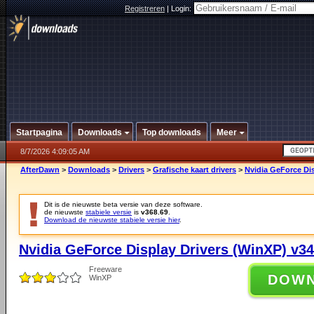
Registreren
|
Login:
Startpagina
Downloads
Top downloads
Meer
8/7/2026 4:09:05 AM
AfterDawn
>
Downloads
>
Drivers
>
Grafische kaart drivers
>
Nvidia GeForce Dis
Dit is de nieuwste beta versie van deze software.
de nieuwste
stabiele versie
is
v368.69
.
Download de nieuwste stabiele versie hier
.
Nvidia GeForce Display Drivers (WinXP) v34
Freeware
DOW
WinXP