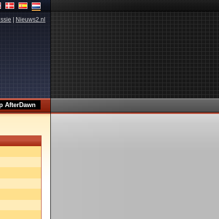
ssie
|
Nieuws2.nl