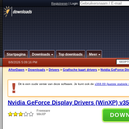
Registreren
|
Login:
Startpagina
Downloads
Top downloads
Meer
8/8/2026 5:09:16 PM
AfterDawn
>
Downloads
>
Drivers
>
Grafische kaart drivers
>
Nvidia GeForce Dis
Dit is een oude versie van deze software. Je kunt ook de
v368.69 (laatste stabiele 
Nvidia GeForce Display Drivers (WinXP) v35
Freeware
DOW
WinXP