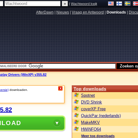
|
Wachtwoord kwijt
AfterDawn
|
Nieuws
|
Vraag en Antwoord
|
Downloads
|
Discu
play Drivers (WinXP) v355.82
Top downloads
X
versie)
downloaden.
Spotnet
DVD Shrink
5.82
coverXP Free
QuickPar (nederlands)
NLOAD
MakeMKV
HWiNFO64
Meer top downloads