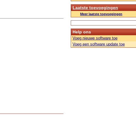
Laatste toevoegingen
Meer laatste toevoegingen
Help ons
Voeg nieuwe software toe
Voeg een software update toe