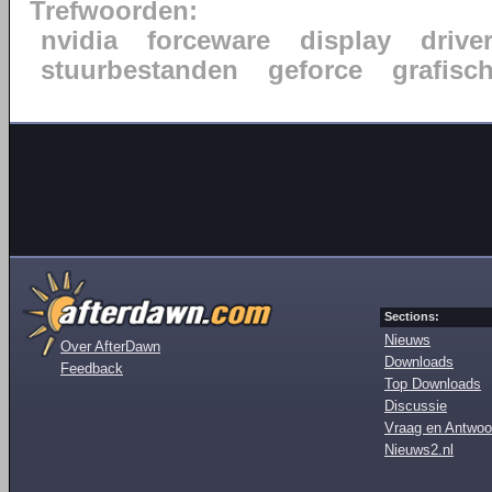
Trefwoorden:
nvidia
forceware
display
drive
stuurbestanden
geforce
grafisc
Sections:
Nieuws
Over AfterDawn
Downloads
Feedback
Top Downloads
Discussie
Vraag en Antwoo
Nieuws2.nl