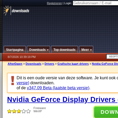
Registreren
|
Login:
Startpagina
Downloads
Top downloads
Meer
8/7/2026 10:39:19 PM
AfterDawn
>
Downloads
>
Drivers
>
Grafische kaart drivers
>
Nvidia GeForce Dis
Dit is een oude versie van deze software. Je kunt ook
versie)
downloaden.
of de
v347.09 Beta (laatste beta versie)
.
Nvidia GeForce Display Drivers
Freeware
DOW
WinXP