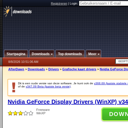
Registreren
|
Login:
Startpagina
Downloads
Top downloads
Meer
8/8/2026 10:51:06 AM
AfterDawn
>
Downloads
>
Drivers
>
Grafische kaart drivers
>
Nvidia GeForce Dis
Dit is een oude versie van deze software. Je kunt ook de
v368.69 (laatste stabiele 
of de
v347.09 Beta (laatste beta versie)
.
Nvidia GeForce Display Drivers (WinXP) v34
Freeware
DOW
WinXP