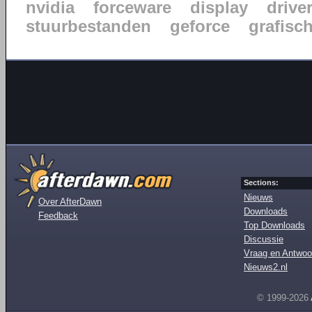
nvidia
forceware
display
drive
stuurbestanden
geforce
grafisc
Sections:
Nieuws
Over AfterDawn
Downloads
Feedback
Top Downloads
Discussie
Vraag en Antwoo
Nieuws2.nl
© 1999-2026