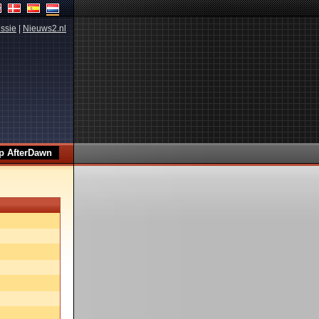
ssie
|
Nieuws2.nl