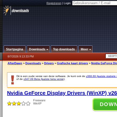
Registreren
|
Login:
Startpagina
Downloads
Top downloads
Meer
8/7/2026 9:13:33 PM
AfterDawn
>
Downloads
>
Drivers
>
Grafische kaart drivers
>
Nvidia GeForce Dis
Dit is een oude versie van deze software. Je kunt ook de
v368.69 (laatste stabiele 
of de
v347.09 Beta (laatste beta versie)
.
Nvidia GeForce Display Drivers (WinXP) v26
Freeware
DOW
WinXP