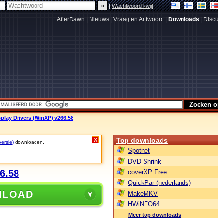
|
Wachtwoord kwijt
AfterDawn
|
Nieuws
|
Vraag en Antwoord
|
Downloads
|
Discu
play Drivers (WinXP) v266.58
Top downloads
X
versie)
downloaden.
Spotnet
DVD Shrink
6.58
coverXP Free
QuickPar (nederlands)
NLOAD
MakeMKV
HWiNFO64
Meer top downloads