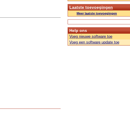
Laatste toevoegingen
Meer laatste toevoegingen
Help ons
Voeg nieuwe software toe
Voeg een software update toe