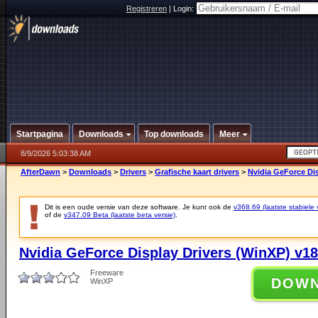
Registreren
|
Login:
Startpagina
Downloads
Top downloads
Meer
8/9/2026 5:03:38 AM
AfterDawn
>
Downloads
>
Drivers
>
Grafische kaart drivers
>
Nvidia GeForce Dis
Dit is een oude versie van deze software. Je kunt ook de
v368.69 (laatste stabiele 
of de
v347.09 Beta (laatste beta versie)
.
Nvidia GeForce Display Drivers (WinXP) v18
Freeware
DOW
WinXP