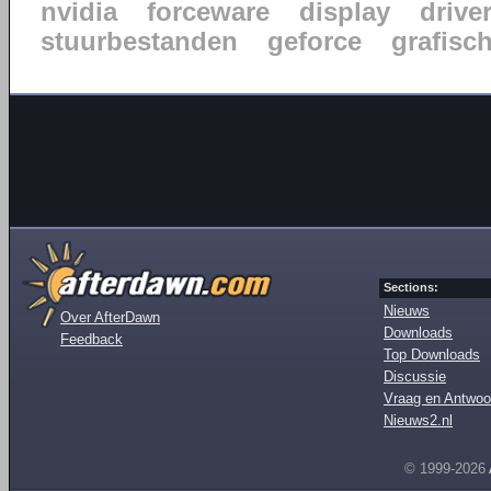
nvidia
forceware
display
drive
stuurbestanden
geforce
grafisc
Sections:
Nieuws
Over AfterDawn
Downloads
Feedback
Top Downloads
Discussie
Vraag en Antwoo
Nieuws2.nl
© 1999-2026