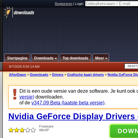
Registreren
|
Login:
Startpagina
Downloads
Top downloads
Meer
8/7/2026 8:04:14 AM
AfterDawn
>
Downloads
>
Drivers
>
Grafische kaart drivers
>
Nvidia GeForce Dis
Dit is een oude versie van deze software. Je kunt ook
versie)
downloaden.
of de
v347.09 Beta (laatste beta versie)
.
Nvidia GeForce Display Drivers
Freeware
DOW
WinXP