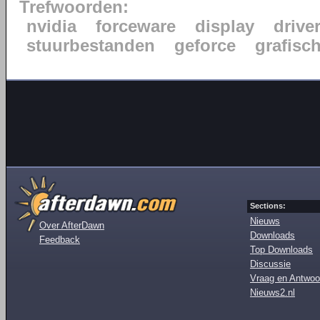
Trefwoorden:
nvidia
forceware
display
drive
stuurbestanden
geforce
grafisc
Sections:
Nieuws
Over AfterDawn
Downloads
Feedback
Top Downloads
Discussie
Vraag en Antwoo
Nieuws2.nl