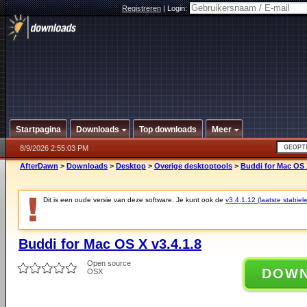
Registreren
|
Login:
Startpagina
Downloads
Top downloads
Meer
8/9/2026 2:55:03 PM
AfterDawn
>
Downloads
>
Desktop
>
Overige desktoptools
>
Buddi for Mac OS X
Dit is een oude versie van deze software. Je kunt ook de
v3.4.1.12 (laatste stabiele
Buddi for Mac OS X v3.4.1.8
Open source
DOW
OSX