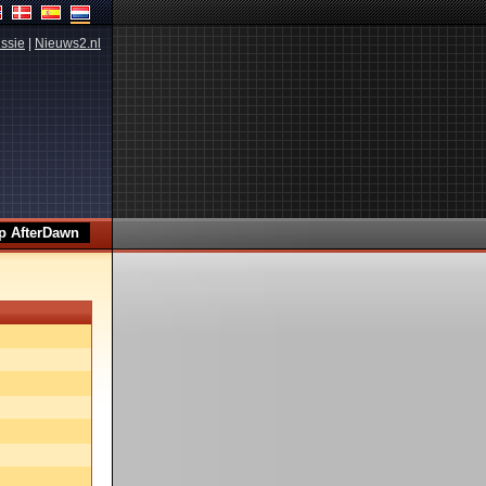
ssie
|
Nieuws2.nl