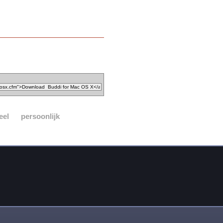
eel
persoonlijk