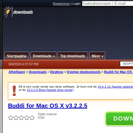
Registreren
|
Login:
Startpagina
Downloads
Top downloads
Meer
8/6/2026 6:37:57 PM
AfterDawn
>
Downloads
>
Desktop
>
Overige desktoptools
>
Buddi for Mac OS X
Dit is een oude versie van deze software. Je kunt ook de
v3.4.1.12 (laatste stabiele
of de
v3.3.2.0 Beta (laatste beta versie)
.
Buddi for Mac OS X v3.2.2.5
Open source
DOW
OSX