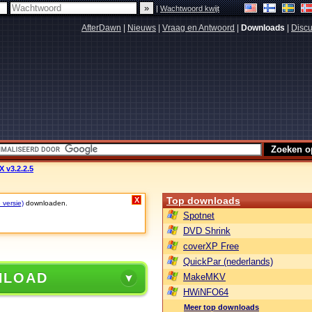
|
Wachtwoord kwijt
AfterDawn
|
Nieuws
|
Vraag en Antwoord
|
Downloads
|
Discu
 v3.2.2.5
Top downloads
X
 versie)
downloaden.
Spotnet
DVD Shrink
coverXP Free
QuickPar (nederlands)
NLOAD
MakeMKV
HWiNFO64
Meer top downloads