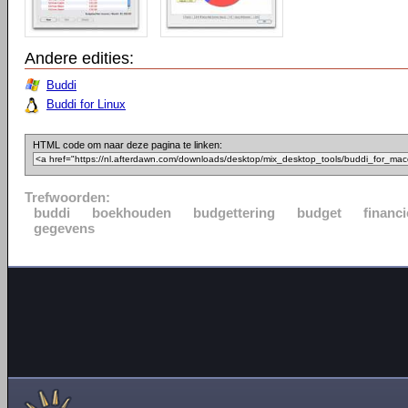
Andere edities:
Buddi
Buddi for Linux
HTML code om naar deze pagina te linken:
Trefwoorden:
buddi
boekhouden
budgettering
budget
financi
gegevens