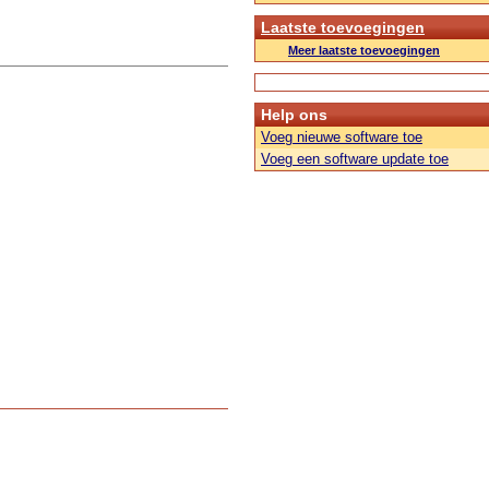
Laatste toevoegingen
Meer laatste toevoegingen
Help ons
Voeg nieuwe software toe
Voeg een software update toe